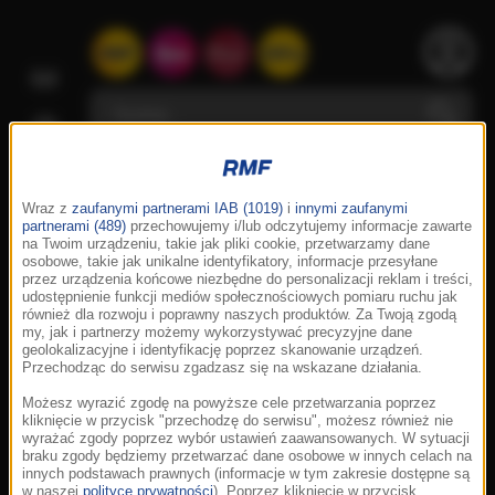
Wraz z
zaufanymi partnerami IAB (1019)
i
innymi zaufanymi
partnerami (489)
przechowujemy i/lub odczytujemy informacje zawarte
na Twoim urządzeniu, takie jak pliki cookie, przetwarzamy dane
osobowe, takie jak unikalne identyfikatory, informacje przesyłane
przez urządzenia końcowe niezbędne do personalizacji reklam i treści,
udostępnienie funkcji mediów społecznościowych pomiaru ruchu jak
również dla rozwoju i poprawny naszych produktów. Za Twoją zgodą
my, jak i partnerzy możemy wykorzystywać precyzyjne dane
geolokalizacyjne i identyfikację poprzez skanowanie urządzeń.
Przechodząc do serwisu zgadzasz się na wskazane działania.
Możesz wyrazić zgodę na powyższe cele przetwarzania poprzez
kliknięcie w przycisk "przechodzę do serwisu", możesz również nie
wyrażać zgody poprzez wybór ustawień zaawansowanych. W sytuacji
braku zgody będziemy przetwarzać dane osobowe w innych celach na
innych podstawach prawnych (informacje w tym zakresie dostępne są
w naszej
polityce prywatności
). Poprzez kliknięcie w przycisk