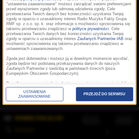
"ustawienia zaawansowane" możesz zarządzać swoimi preferencjami
przed wyrażeniem zgody lub odmową udzielenia zgody. Cele
przetwarzania Twoich danych bez konieczności uzyskania Twojej
zgody w oparciu o uzasadniony interes Radio Muzyka Fakty Grupa
RMF sp. z o.o. sp. k. oraz informacje o możliwości sprzeciwienia się
takiemu przetwarzaniu znajdziesz w
polityce prywatności
. Cele
przetwarzania Twoich danych bez konieczności uzyskania Twojej
zgody w oparciu o uzasadniony interes
Zaufanych Partnerów IAB
oraz
możliwość sprzeciwienia się takiemu przetwarzaniu znajdziesz w
ustawieniach zaawansowanych.
Zgoda jest dobrowolna i możesz ją w dowolnym momencie wycofać,
zgoda będzie też podstawą przekazywania danych do naszych
Zaufanych Partnerów z siedzibą w państwach trzecich (poza
Europejskim Obszarem Gospodarczym).
Korzystanie z portalu oznacza akceptację
Regulaminu
.
Polityka cookies
.
SpeakUp
.
Ponadto masz prawo żądania dostępu, sprostowania, usunięcia lub
Prywatność
.
Aplikacje
.
© 2026 Radio Muzyka
ograniczenia przetwarzania danych, a także złożenia skargi do
Fakty Grupa RMF sp. z o.o. sp. k.
USTAWIENIA
Prezesa Urzędu Ochrony Danych Osobowych. W polityce prywatności
PRZEJDŹ DO SERWISU
ZAAWANSOWANE
znajdziesz informacje jak wykonać swoje prawa. Szczegółowe
informacje na temat przetwarzania Twoich danych znajdują się w
polityce prywatności.
WYBIERZ STACJĘ LIVE
Administratorem tych danych jesteśmy my, czyli Radio Muzyka Fakty
Grupa RMF sp. z o.o. sp. k. z siedzibą w Krakowie, al. Waszyngtona
1.
KOLEJKA
/
Stosowanie plików cookies i innych technologii