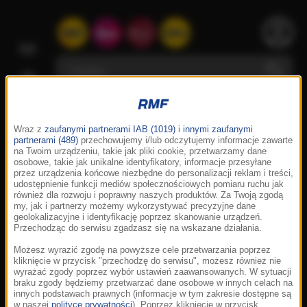
Wraz z
zaufanymi partnerami IAB (1019)
i
innymi zaufanymi
partnerami (489)
przechowujemy i/lub odczytujemy informacje zawarte
na Twoim urządzeniu, takie jak pliki cookie, przetwarzamy dane
osobowe, takie jak unikalne identyfikatory, informacje przesyłane
przez urządzenia końcowe niezbędne do personalizacji reklam i treści,
udostępnienie funkcji mediów społecznościowych pomiaru ruchu jak
również dla rozwoju i poprawny naszych produktów. Za Twoją zgodą
my, jak i partnerzy możemy wykorzystywać precyzyjne dane
geolokalizacyjne i identyfikację poprzez skanowanie urządzeń.
Przechodząc do serwisu zgadzasz się na wskazane działania.
Możesz wyrazić zgodę na powyższe cele przetwarzania poprzez
kliknięcie w przycisk "przechodzę do serwisu", możesz również nie
wyrażać zgody poprzez wybór ustawień zaawansowanych. W sytuacji
braku zgody będziemy przetwarzać dane osobowe w innych celach na
innych podstawach prawnych (informacje w tym zakresie dostępne są
w naszej
polityce prywatności
). Poprzez kliknięcie w przycisk