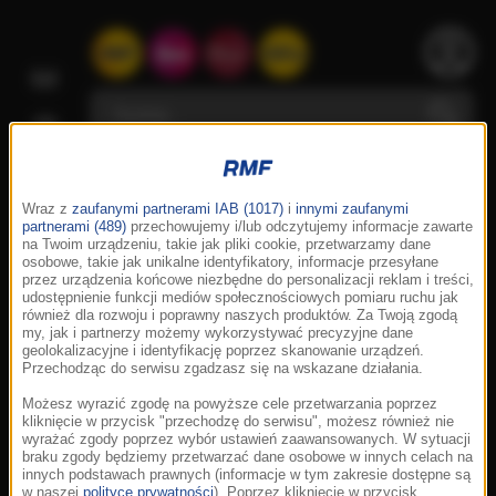
Wraz z
zaufanymi partnerami IAB (1017)
i
innymi zaufanymi
partnerami (489)
przechowujemy i/lub odczytujemy informacje zawarte
na Twoim urządzeniu, takie jak pliki cookie, przetwarzamy dane
osobowe, takie jak unikalne identyfikatory, informacje przesyłane
przez urządzenia końcowe niezbędne do personalizacji reklam i treści,
udostępnienie funkcji mediów społecznościowych pomiaru ruchu jak
również dla rozwoju i poprawny naszych produktów. Za Twoją zgodą
my, jak i partnerzy możemy wykorzystywać precyzyjne dane
geolokalizacyjne i identyfikację poprzez skanowanie urządzeń.
Przechodząc do serwisu zgadzasz się na wskazane działania.
Możesz wyrazić zgodę na powyższe cele przetwarzania poprzez
kliknięcie w przycisk "przechodzę do serwisu", możesz również nie
wyrażać zgody poprzez wybór ustawień zaawansowanych. W sytuacji
braku zgody będziemy przetwarzać dane osobowe w innych celach na
innych podstawach prawnych (informacje w tym zakresie dostępne są
w naszej
polityce prywatności
). Poprzez kliknięcie w przycisk