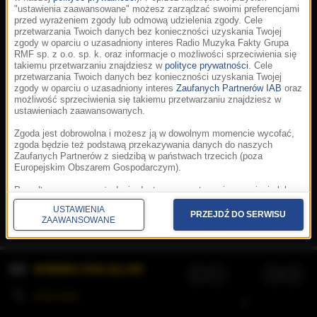
"ustawienia zaawansowane" możesz zarządzać swoimi preferencjami
przed wyrażeniem zgody lub odmową udzielenia zgody. Cele
przetwarzania Twoich danych bez konieczności uzyskania Twojej
zgody w oparciu o uzasadniony interes Radio Muzyka Fakty Grupa
RMF sp. z o.o. sp. k. oraz informacje o możliwości sprzeciwienia się
takiemu przetwarzaniu znajdziesz w
polityce prywatności
. Cele
przetwarzania Twoich danych bez konieczności uzyskania Twojej
zgody w oparciu o uzasadniony interes
Zaufanych Partnerów IAB
oraz
możliwość sprzeciwienia się takiemu przetwarzaniu znajdziesz w
ustawieniach zaawansowanych.
Zgoda jest dobrowolna i możesz ją w dowolnym momencie wycofać,
zgoda będzie też podstawą przekazywania danych do naszych
Zaufanych Partnerów z siedzibą w państwach trzecich (poza
Europejskim Obszarem Gospodarczym).
Korzystanie z portalu oznacza akceptację
Regulaminu
.
Polityka cookies
.
SpeakUp
.
Ponadto masz prawo żądania dostępu, sprostowania, usunięcia lub
Prywatność
.
Aplikacje
.
© 2026 Radio Muzyka
ograniczenia przetwarzania danych, a także złożenia skargi do
Fakty Grupa RMF sp. z o.o. sp. k.
USTAWIENIA
Prezesa Urzędu Ochrony Danych Osobowych. W polityce prywatności
PRZEJDŹ DO SERWISU
ZAAWANSOWANE
znajdziesz informacje jak wykonać swoje prawa. Szczegółowe
informacje na temat przetwarzania Twoich danych znajdują się w
polityce prywatności.
WYBIERZ STACJĘ LIVE
Administratorem tych danych jesteśmy my, czyli Radio Muzyka Fakty
Grupa RMF sp. z o.o. sp. k. z siedzibą w Krakowie, al. Waszyngtona
1.
KOLEJKA
/
Stosowanie plików cookies i innych technologii