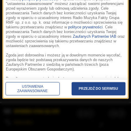
"ustawienia zaawansowane" możesz zarządzać swoimi preferencjami
przed wyrażeniem zgody lub odmową udzielenia zgody. Cele
przetwarzania Twoich danych bez konieczności uzyskania Twojej
zgody w oparciu o uzasadniony interes Radio Muzyka Fakty Grupa
RMF sp. z o.o. sp. k. oraz informacje o możliwości sprzeciwienia się
takiemu przetwarzaniu znajdziesz w
polityce prywatności
. Cele
przetwarzania Twoich danych bez konieczności uzyskania Twojej
zgody w oparciu o uzasadniony interes
Zaufanych Partnerów IAB
oraz
możliwość sprzeciwienia się takiemu przetwarzaniu znajdziesz w
ustawieniach zaawansowanych.
Zgoda jest dobrowolna i możesz ją w dowolnym momencie wycofać,
zgoda będzie też podstawą przekazywania danych do naszych
Zaufanych Partnerów z siedzibą w państwach trzecich (poza
Europejskim Obszarem Gospodarczym).
Korzystanie z portalu oznacza akceptację
Regulaminu
.
Polityka cookies
.
SpeakUp
.
Ponadto masz prawo żądania dostępu, sprostowania, usunięcia lub
Prywatność
.
Aplikacje
.
© 2026 Radio Muzyka
ograniczenia przetwarzania danych, a także złożenia skargi do
Fakty Grupa RMF sp. z o.o. sp. k.
USTAWIENIA
Prezesa Urzędu Ochrony Danych Osobowych. W polityce prywatności
PRZEJDŹ DO SERWISU
ZAAWANSOWANE
znajdziesz informacje jak wykonać swoje prawa. Szczegółowe
informacje na temat przetwarzania Twoich danych znajdują się w
polityce prywatności.
WYBIERZ STACJĘ LIVE
Administratorem tych danych jesteśmy my, czyli Radio Muzyka Fakty
Grupa RMF sp. z o.o. sp. k. z siedzibą w Krakowie, al. Waszyngtona
1.
KOLEJKA
/
Stosowanie plików cookies i innych technologii