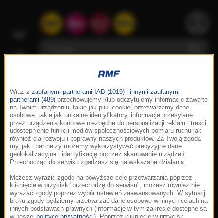
Wraz z
zaufanymi partnerami IAB (1019)
i
innymi zaufanymi
partnerami (489)
przechowujemy i/lub odczytujemy informacje zawarte
na Twoim urządzeniu, takie jak pliki cookie, przetwarzamy dane
osobowe, takie jak unikalne identyfikatory, informacje przesyłane
przez urządzenia końcowe niezbędne do personalizacji reklam i treści,
udostępnienie funkcji mediów społecznościowych pomiaru ruchu jak
również dla rozwoju i poprawny naszych produktów. Za Twoją zgodą
my, jak i partnerzy możemy wykorzystywać precyzyjne dane
geolokalizacyjne i identyfikację poprzez skanowanie urządzeń.
Przechodząc do serwisu zgadzasz się na wskazane działania.
Możesz wyrazić zgodę na powyższe cele przetwarzania poprzez
kliknięcie w przycisk "przechodzę do serwisu", możesz również nie
wyrażać zgody poprzez wybór ustawień zaawansowanych. W sytuacji
braku zgody będziemy przetwarzać dane osobowe w innych celach na
innych podstawach prawnych (informacje w tym zakresie dostępne są
w naszej
polityce prywatności
). Poprzez kliknięcie w przycisk