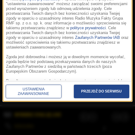
"ustawienia zaawansowane" możesz zarządzać swoimi preferencjami
przed wyrażeniem zgody lub odmową udzielenia zgody. Cele
przetwarzania Twoich danych bez konieczności uzyskania Twojej
zgody w oparciu o uzasadniony interes Radio Muzyka Fakty Grupa
RMF sp. z o.o. sp. k. oraz informacje o możliwości sprzeciwienia się
takiemu przetwarzaniu znajdziesz w
polityce prywatności
. Cele
przetwarzania Twoich danych bez konieczności uzyskania Twojej
zgody w oparciu o uzasadniony interes
Zaufanych Partnerów IAB
oraz
możliwość sprzeciwienia się takiemu przetwarzaniu znajdziesz w
ustawieniach zaawansowanych.
Zgoda jest dobrowolna i możesz ją w dowolnym momencie wycofać,
zgoda będzie też podstawą przekazywania danych do naszych
Zaufanych Partnerów z siedzibą w państwach trzecich (poza
Europejskim Obszarem Gospodarczym).
Korzystanie z portalu oznacza akceptację
Regulaminu
.
Polityka cookies
.
SpeakUp
.
Ponadto masz prawo żądania dostępu, sprostowania, usunięcia lub
Prywatność
.
Aplikacje
.
© 2026 Radio Muzyka
ograniczenia przetwarzania danych, a także złożenia skargi do
Fakty Grupa RMF sp. z o.o. sp. k.
USTAWIENIA
Prezesa Urzędu Ochrony Danych Osobowych. W polityce prywatności
PRZEJDŹ DO SERWISU
ZAAWANSOWANE
znajdziesz informacje jak wykonać swoje prawa. Szczegółowe
informacje na temat przetwarzania Twoich danych znajdują się w
polityce prywatności.
WYBIERZ STACJĘ LIVE
Administratorem tych danych jesteśmy my, czyli Radio Muzyka Fakty
Grupa RMF sp. z o.o. sp. k. z siedzibą w Krakowie, al. Waszyngtona
1.
KOLEJKA
/
Stosowanie plików cookies i innych technologii