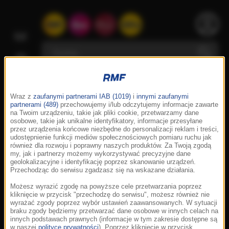
Wraz z
zaufanymi partnerami IAB (1019)
i
innymi zaufanymi
partnerami (489)
przechowujemy i/lub odczytujemy informacje zawarte
na Twoim urządzeniu, takie jak pliki cookie, przetwarzamy dane
osobowe, takie jak unikalne identyfikatory, informacje przesyłane
przez urządzenia końcowe niezbędne do personalizacji reklam i treści,
udostępnienie funkcji mediów społecznościowych pomiaru ruchu jak
również dla rozwoju i poprawny naszych produktów. Za Twoją zgodą
my, jak i partnerzy możemy wykorzystywać precyzyjne dane
geolokalizacyjne i identyfikację poprzez skanowanie urządzeń.
Przechodząc do serwisu zgadzasz się na wskazane działania.
Możesz wyrazić zgodę na powyższe cele przetwarzania poprzez
kliknięcie w przycisk "przechodzę do serwisu", możesz również nie
wyrażać zgody poprzez wybór ustawień zaawansowanych. W sytuacji
braku zgody będziemy przetwarzać dane osobowe w innych celach na
innych podstawach prawnych (informacje w tym zakresie dostępne są
w naszej
polityce prywatności
). Poprzez kliknięcie w przycisk