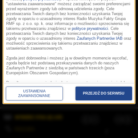
"ustawienia zaawansowane" możesz zarządzać swoimi preferencjami
przed wyrażeniem zgody lub odmową udzielenia zgody. Cele
przetwarzania Twoich danych bez konieczności uzyskania Twojej
zgody w oparciu o uzasadniony interes Radio Muzyka Fakty Grupa
RMF sp. z o.o. sp. k. oraz informacje o możliwości sprzeciwienia się
takiemu przetwarzaniu znajdziesz w
polityce prywatności
. Cele
przetwarzania Twoich danych bez konieczności uzyskania Twojej
zgody w oparciu o uzasadniony interes
Zaufanych Partnerów IAB
oraz
możliwość sprzeciwienia się takiemu przetwarzaniu znajdziesz w
ustawieniach zaawansowanych.
Zgoda jest dobrowolna i możesz ją w dowolnym momencie wycofać,
zgoda będzie też podstawą przekazywania danych do naszych
Zaufanych Partnerów z siedzibą w państwach trzecich (poza
Europejskim Obszarem Gospodarczym).
Korzystanie z portalu oznacza akceptację
Regulaminu
.
Polityka cookies
.
SpeakUp
.
Ponadto masz prawo żądania dostępu, sprostowania, usunięcia lub
Prywatność
.
Aplikacje
.
© 2026 Radio Muzyka
ograniczenia przetwarzania danych, a także złożenia skargi do
Fakty Grupa RMF sp. z o.o. sp. k.
USTAWIENIA
Prezesa Urzędu Ochrony Danych Osobowych. W polityce prywatności
PRZEJDŹ DO SERWISU
ZAAWANSOWANE
znajdziesz informacje jak wykonać swoje prawa. Szczegółowe
informacje na temat przetwarzania Twoich danych znajdują się w
polityce prywatności.
WYBIERZ STACJĘ LIVE
Administratorem tych danych jesteśmy my, czyli Radio Muzyka Fakty
Grupa RMF sp. z o.o. sp. k. z siedzibą w Krakowie, al. Waszyngtona
1.
KOLEJKA
/
Stosowanie plików cookies i innych technologii