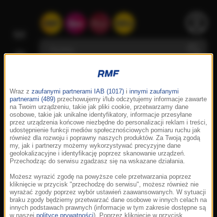
Wraz z
zaufanymi partnerami IAB (1017)
i
innymi zaufanymi
partnerami (489)
przechowujemy i/lub odczytujemy informacje zawarte
na Twoim urządzeniu, takie jak pliki cookie, przetwarzamy dane
osobowe, takie jak unikalne identyfikatory, informacje przesyłane
przez urządzenia końcowe niezbędne do personalizacji reklam i treści,
udostępnienie funkcji mediów społecznościowych pomiaru ruchu jak
również dla rozwoju i poprawny naszych produktów. Za Twoją zgodą
my, jak i partnerzy możemy wykorzystywać precyzyjne dane
geolokalizacyjne i identyfikację poprzez skanowanie urządzeń.
Przechodząc do serwisu zgadzasz się na wskazane działania.
Możesz wyrazić zgodę na powyższe cele przetwarzania poprzez
kliknięcie w przycisk "przechodzę do serwisu", możesz również nie
wyrażać zgody poprzez wybór ustawień zaawansowanych. W sytuacji
braku zgody będziemy przetwarzać dane osobowe w innych celach na
innych podstawach prawnych (informacje w tym zakresie dostępne są
w naszej
polityce prywatności
). Poprzez kliknięcie w przycisk