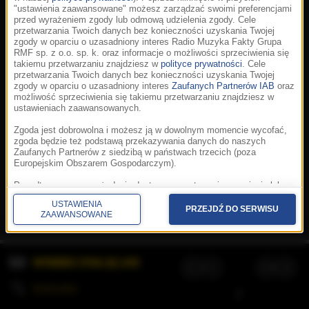
"ustawienia zaawansowane" możesz zarządzać swoimi preferencjami
przed wyrażeniem zgody lub odmową udzielenia zgody. Cele
przetwarzania Twoich danych bez konieczności uzyskania Twojej
zgody w oparciu o uzasadniony interes Radio Muzyka Fakty Grupa
RMF sp. z o.o. sp. k. oraz informacje o możliwości sprzeciwienia się
takiemu przetwarzaniu znajdziesz w
polityce prywatności
. Cele
przetwarzania Twoich danych bez konieczności uzyskania Twojej
zgody w oparciu o uzasadniony interes
Zaufanych Partnerów IAB
oraz
możliwość sprzeciwienia się takiemu przetwarzaniu znajdziesz w
ustawieniach zaawansowanych.
Zgoda jest dobrowolna i możesz ją w dowolnym momencie wycofać,
zgoda będzie też podstawą przekazywania danych do naszych
Zaufanych Partnerów z siedzibą w państwach trzecich (poza
Europejskim Obszarem Gospodarczym).
Korzystanie z portalu oznacza akceptację
Regulaminu
.
Polityka cookies
.
SpeakUp
.
Ponadto masz prawo żądania dostępu, sprostowania, usunięcia lub
Prywatność
.
Aplikacje
.
© 2026 Radio Muzyka
ograniczenia przetwarzania danych, a także złożenia skargi do
Fakty Grupa RMF sp. z o.o. sp. k.
USTAWIENIA
Prezesa Urzędu Ochrony Danych Osobowych. W polityce prywatności
PRZEJDŹ DO SERWISU
ZAAWANSOWANE
znajdziesz informacje jak wykonać swoje prawa. Szczegółowe
informacje na temat przetwarzania Twoich danych znajdują się w
polityce prywatności.
WYBIERZ STACJĘ LIVE
Administratorem tych danych jesteśmy my, czyli Radio Muzyka Fakty
Grupa RMF sp. z o.o. sp. k. z siedzibą w Krakowie, al. Waszyngtona
1.
KOLEJKA
/
Stosowanie plików cookies i innych technologii