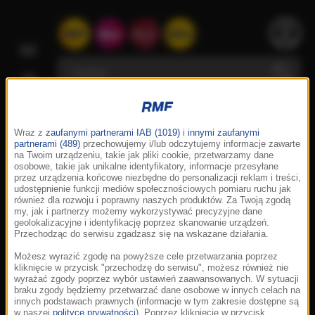
Wraz z
zaufanymi partnerami IAB (1019)
i
innymi zaufanymi
partnerami (489)
przechowujemy i/lub odczytujemy informacje zawarte
na Twoim urządzeniu, takie jak pliki cookie, przetwarzamy dane
osobowe, takie jak unikalne identyfikatory, informacje przesyłane
przez urządzenia końcowe niezbędne do personalizacji reklam i treści,
udostępnienie funkcji mediów społecznościowych pomiaru ruchu jak
również dla rozwoju i poprawny naszych produktów. Za Twoją zgodą
my, jak i partnerzy możemy wykorzystywać precyzyjne dane
geolokalizacyjne i identyfikację poprzez skanowanie urządzeń.
Przechodząc do serwisu zgadzasz się na wskazane działania.
Możesz wyrazić zgodę na powyższe cele przetwarzania poprzez
kliknięcie w przycisk "przechodzę do serwisu", możesz również nie
wyrażać zgody poprzez wybór ustawień zaawansowanych. W sytuacji
braku zgody będziemy przetwarzać dane osobowe w innych celach na
innych podstawach prawnych (informacje w tym zakresie dostępne są
w naszej
polityce prywatności
). Poprzez kliknięcie w przycisk