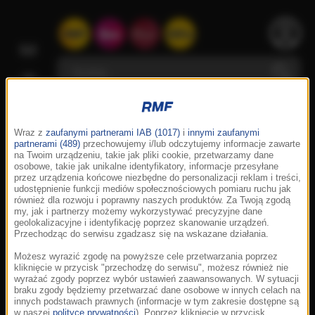
Wraz z
zaufanymi partnerami IAB (1017)
i
innymi zaufanymi
partnerami (489)
przechowujemy i/lub odczytujemy informacje zawarte
na Twoim urządzeniu, takie jak pliki cookie, przetwarzamy dane
osobowe, takie jak unikalne identyfikatory, informacje przesyłane
przez urządzenia końcowe niezbędne do personalizacji reklam i treści,
udostępnienie funkcji mediów społecznościowych pomiaru ruchu jak
również dla rozwoju i poprawny naszych produktów. Za Twoją zgodą
my, jak i partnerzy możemy wykorzystywać precyzyjne dane
geolokalizacyjne i identyfikację poprzez skanowanie urządzeń.
Przechodząc do serwisu zgadzasz się na wskazane działania.
Możesz wyrazić zgodę na powyższe cele przetwarzania poprzez
kliknięcie w przycisk "przechodzę do serwisu", możesz również nie
wyrażać zgody poprzez wybór ustawień zaawansowanych. W sytuacji
braku zgody będziemy przetwarzać dane osobowe w innych celach na
innych podstawach prawnych (informacje w tym zakresie dostępne są
w naszej
polityce prywatności
). Poprzez kliknięcie w przycisk