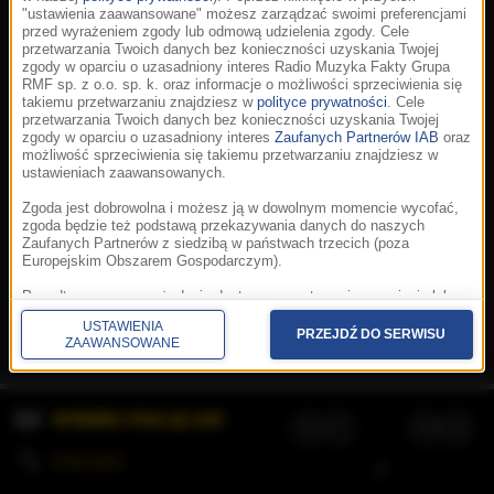
"ustawienia zaawansowane" możesz zarządzać swoimi preferencjami
przed wyrażeniem zgody lub odmową udzielenia zgody. Cele
przetwarzania Twoich danych bez konieczności uzyskania Twojej
zgody w oparciu o uzasadniony interes Radio Muzyka Fakty Grupa
RMF sp. z o.o. sp. k. oraz informacje o możliwości sprzeciwienia się
takiemu przetwarzaniu znajdziesz w
polityce prywatności
. Cele
przetwarzania Twoich danych bez konieczności uzyskania Twojej
zgody w oparciu o uzasadniony interes
Zaufanych Partnerów IAB
oraz
możliwość sprzeciwienia się takiemu przetwarzaniu znajdziesz w
ustawieniach zaawansowanych.
Zgoda jest dobrowolna i możesz ją w dowolnym momencie wycofać,
zgoda będzie też podstawą przekazywania danych do naszych
Zaufanych Partnerów z siedzibą w państwach trzecich (poza
Europejskim Obszarem Gospodarczym).
Korzystanie z portalu oznacza akceptację
Regulaminu
.
Polityka cookies
.
SpeakUp
.
Ponadto masz prawo żądania dostępu, sprostowania, usunięcia lub
Prywatność
.
Aplikacje
.
© 2026 Radio Muzyka
ograniczenia przetwarzania danych, a także złożenia skargi do
Fakty Grupa RMF sp. z o.o. sp. k.
USTAWIENIA
Prezesa Urzędu Ochrony Danych Osobowych. W polityce prywatności
PRZEJDŹ DO SERWISU
ZAAWANSOWANE
znajdziesz informacje jak wykonać swoje prawa. Szczegółowe
informacje na temat przetwarzania Twoich danych znajdują się w
polityce prywatności.
WYBIERZ STACJĘ LIVE
Administratorem tych danych jesteśmy my, czyli Radio Muzyka Fakty
Grupa RMF sp. z o.o. sp. k. z siedzibą w Krakowie, al. Waszyngtona
1.
KOLEJKA
/
Stosowanie plików cookies i innych technologii