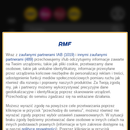
Wraz z
zaufanymi partnerami IAB (1019)
i
innymi zaufanymi
partnerami (489)
przechowujemy i/lub odczytujemy informacje zawarte
na Twoim urządzeniu, takie jak pliki cookie, przetwarzamy dane
osobowe, takie jak unikalne identyfikatory, informacje przesyłane
przez urządzenia końcowe niezbędne do personalizacji reklam i treści,
udostępnienie funkcji mediów społecznościowych pomiaru ruchu jak
również dla rozwoju i poprawny naszych produktów. Za Twoją zgodą
my, jak i partnerzy możemy wykorzystywać precyzyjne dane
geolokalizacyjne i identyfikację poprzez skanowanie urządzeń.
Przechodząc do serwisu zgadzasz się na wskazane działania.
Możesz wyrazić zgodę na powyższe cele przetwarzania poprzez
kliknięcie w przycisk "przechodzę do serwisu", możesz również nie
wyrażać zgody poprzez wybór ustawień zaawansowanych. W sytuacji
braku zgody będziemy przetwarzać dane osobowe w innych celach na
innych podstawach prawnych (informacje w tym zakresie dostępne są
w naszej
polityce prywatności
). Poprzez kliknięcie w przycisk