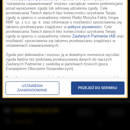
"ustawienia zaawansowane" możesz zarządzać swoimi preferencjami
przed wyrażeniem zgody lub odmową udzielenia zgody. Cele
przetwarzania Twoich danych bez konieczności uzyskania Twojej
zgody w oparciu o uzasadniony interes Radio Muzyka Fakty Grupa
RMF sp. z o.o. sp. k. oraz informacje o możliwości sprzeciwienia się
takiemu przetwarzaniu znajdziesz w
polityce prywatności
. Cele
przetwarzania Twoich danych bez konieczności uzyskania Twojej
zgody w oparciu o uzasadniony interes
Zaufanych Partnerów IAB
oraz
możliwość sprzeciwienia się takiemu przetwarzaniu znajdziesz w
ustawieniach zaawansowanych.
Zgoda jest dobrowolna i możesz ją w dowolnym momencie wycofać,
zgoda będzie też podstawą przekazywania danych do naszych
Zaufanych Partnerów z siedzibą w państwach trzecich (poza
Europejskim Obszarem Gospodarczym).
Korzystanie z portalu oznacza akceptację
Regulaminu
.
Polityka cookies
.
SpeakUp
.
Ponadto masz prawo żądania dostępu, sprostowania, usunięcia lub
Prywatność
.
Aplikacje
.
© 2026 Radio Muzyka
ograniczenia przetwarzania danych, a także złożenia skargi do
Fakty Grupa RMF sp. z o.o. sp. k.
USTAWIENIA
Prezesa Urzędu Ochrony Danych Osobowych. W polityce prywatności
PRZEJDŹ DO SERWISU
ZAAWANSOWANE
znajdziesz informacje jak wykonać swoje prawa. Szczegółowe
informacje na temat przetwarzania Twoich danych znajdują się w
polityce prywatności.
WYBIERZ STACJĘ LIVE
Administratorem tych danych jesteśmy my, czyli Radio Muzyka Fakty
Grupa RMF sp. z o.o. sp. k. z siedzibą w Krakowie, al. Waszyngtona
1.
KOLEJKA
/
Stosowanie plików cookies i innych technologii