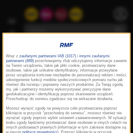
Wraz z
zaufanymi partnerami IAB (1017)
i
innymi zaufanymi
partnerami (489)
przechowujemy i/lub odczytujemy informacje zawarte
na Twoim urządzeniu, takie jak pliki cookie, przetwarzamy dane
osobowe, takie jak unikalne identyfikatory, informacje przesyłane
przez urządzenia końcowe niezbędne do personalizacji reklam i treści,
udostępnienie funkcji mediów społecznościowych pomiaru ruchu jak
również dla rozwoju i poprawny naszych produktów. Za Twoją zgodą
my, jak i partnerzy możemy wykorzystywać precyzyjne dane
geolokalizacyjne i identyfikację poprzez skanowanie urządzeń.
Przechodząc do serwisu zgadzasz się na wskazane działania.
Możesz wyrazić zgodę na powyższe cele przetwarzania poprzez
kliknięcie w przycisk "przechodzę do serwisu", możesz również nie
wyrażać zgody poprzez wybór ustawień zaawansowanych. W sytuacji
braku zgody będziemy przetwarzać dane osobowe w innych celach na
innych podstawach prawnych (informacje w tym zakresie dostępne są
w naszej
polityce prywatności
). Poprzez kliknięcie w przycisk