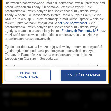
"ustawienia zaawansowane" możesz zarządzać swoimi preferencjami
przed wyrażeniem zgody lub odmową udzielenia zgody. Cele
przetwarzania Twoich danych bez konieczności uzyskania Twojej
zgody w oparciu o uzasadniony interes Radio Muzyka Fakty Grupa
RMF sp. z o.o. sp. k. oraz informacje o możliwości sprzeciwienia się
takiemu przetwarzaniu znajdziesz w
polityce prywatności
. Cele
przetwarzania Twoich danych bez konieczności uzyskania Twojej
zgody w oparciu o uzasadniony interes
Zaufanych Partnerów IAB
oraz
możliwość sprzeciwienia się takiemu przetwarzaniu znajdziesz w
ustawieniach zaawansowanych.
Zgoda jest dobrowolna i możesz ją w dowolnym momencie wycofać,
zgoda będzie też podstawą przekazywania danych do naszych
Zaufanych Partnerów z siedzibą w państwach trzecich (poza
Europejskim Obszarem Gospodarczym).
Korzystanie z portalu oznacza akceptację
Regulaminu
.
Polityka cookies
.
SpeakUp
.
Ponadto masz prawo żądania dostępu, sprostowania, usunięcia lub
Prywatność
.
Aplikacje
.
© 2026 Radio Muzyka
ograniczenia przetwarzania danych, a także złożenia skargi do
Fakty Grupa RMF sp. z o.o. sp. k.
USTAWIENIA
Prezesa Urzędu Ochrony Danych Osobowych. W polityce prywatności
PRZEJDŹ DO SERWISU
ZAAWANSOWANE
znajdziesz informacje jak wykonać swoje prawa. Szczegółowe
informacje na temat przetwarzania Twoich danych znajdują się w
polityce prywatności.
WYBIERZ STACJĘ LIVE
Administratorem tych danych jesteśmy my, czyli Radio Muzyka Fakty
Grupa RMF sp. z o.o. sp. k. z siedzibą w Krakowie, al. Waszyngtona
1.
KOLEJKA
/
Stosowanie plików cookies i innych technologii