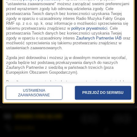
"ustawienia zaawansowane" możesz zarządzać swoimi preferencjami
przed wyrażeniem zgody lub odmową udzielenia zgody. Cele
przetwarzania Twoich danych bez konieczności uzyskania Twojej
zgody w oparciu o uzasadniony interes Radio Muzyka Fakty Grupa
RMF sp. z o.o. sp. k. oraz informacje o możliwości sprzeciwienia się
takiemu przetwarzaniu znajdziesz w
polityce prywatności
. Cele
przetwarzania Twoich danych bez konieczności uzyskania Twojej
zgody w oparciu o uzasadniony interes
Zaufanych Partnerów IAB
oraz
możliwość sprzeciwienia się takiemu przetwarzaniu znajdziesz w
ustawieniach zaawansowanych.
Zgoda jest dobrowolna i możesz ją w dowolnym momencie wycofać,
zgoda będzie też podstawą przekazywania danych do naszych
Zaufanych Partnerów z siedzibą w państwach trzecich (poza
Europejskim Obszarem Gospodarczym).
Korzystanie z portalu oznacza akceptację
Regulaminu
.
Polityka cookies
.
SpeakUp
.
Ponadto masz prawo żądania dostępu, sprostowania, usunięcia lub
Prywatność
.
Aplikacje
.
© 2026 Radio Muzyka
ograniczenia przetwarzania danych, a także złożenia skargi do
Fakty Grupa RMF sp. z o.o. sp. k.
USTAWIENIA
Prezesa Urzędu Ochrony Danych Osobowych. W polityce prywatności
PRZEJDŹ DO SERWISU
ZAAWANSOWANE
znajdziesz informacje jak wykonać swoje prawa. Szczegółowe
informacje na temat przetwarzania Twoich danych znajdują się w
polityce prywatności.
WYBIERZ STACJĘ LIVE
Administratorem tych danych jesteśmy my, czyli Radio Muzyka Fakty
Grupa RMF sp. z o.o. sp. k. z siedzibą w Krakowie, al. Waszyngtona
1.
KOLEJKA
/
Stosowanie plików cookies i innych technologii