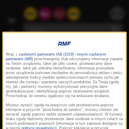
Wraz z
zaufanymi partnerami IAB (1019)
i
innymi zaufanymi
partnerami (489)
przechowujemy i/lub odczytujemy informacje zawarte
na Twoim urządzeniu, takie jak pliki cookie, przetwarzamy dane
osobowe, takie jak unikalne identyfikatory, informacje przesyłane
przez urządzenia końcowe niezbędne do personalizacji reklam i treści,
udostępnienie funkcji mediów społecznościowych pomiaru ruchu jak
również dla rozwoju i poprawny naszych produktów. Za Twoją zgodą
my, jak i partnerzy możemy wykorzystywać precyzyjne dane
geolokalizacyjne i identyfikację poprzez skanowanie urządzeń.
Przechodząc do serwisu zgadzasz się na wskazane działania.
Możesz wyrazić zgodę na powyższe cele przetwarzania poprzez
kliknięcie w przycisk "przechodzę do serwisu", możesz również nie
wyrażać zgody poprzez wybór ustawień zaawansowanych. W sytuacji
braku zgody będziemy przetwarzać dane osobowe w innych celach na
innych podstawach prawnych (informacje w tym zakresie dostępne są
w naszej
polityce prywatności
). Poprzez kliknięcie w przycisk