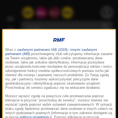
Wraz z
zaufanymi partnerami IAB (1019)
i
innymi zaufanymi
partnerami (489)
przechowujemy i/lub odczytujemy informacje zawarte
na Twoim urządzeniu, takie jak pliki cookie, przetwarzamy dane
osobowe, takie jak unikalne identyfikatory, informacje przesyłane
przez urządzenia końcowe niezbędne do personalizacji reklam i treści,
udostępnienie funkcji mediów społecznościowych pomiaru ruchu jak
również dla rozwoju i poprawny naszych produktów. Za Twoją zgodą
my, jak i partnerzy możemy wykorzystywać precyzyjne dane
geolokalizacyjne i identyfikację poprzez skanowanie urządzeń.
Przechodząc do serwisu zgadzasz się na wskazane działania.
Możesz wyrazić zgodę na powyższe cele przetwarzania poprzez
kliknięcie w przycisk "przechodzę do serwisu", możesz również nie
wyrażać zgody poprzez wybór ustawień zaawansowanych. W sytuacji
braku zgody będziemy przetwarzać dane osobowe w innych celach na
innych podstawach prawnych (informacje w tym zakresie dostępne są
w naszej
polityce prywatności
). Poprzez kliknięcie w przycisk