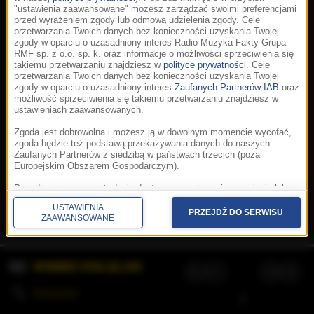
"ustawienia zaawansowane" możesz zarządzać swoimi preferencjami
przed wyrażeniem zgody lub odmową udzielenia zgody. Cele
przetwarzania Twoich danych bez konieczności uzyskania Twojej
zgody w oparciu o uzasadniony interes Radio Muzyka Fakty Grupa
RMF sp. z o.o. sp. k. oraz informacje o możliwości sprzeciwienia się
takiemu przetwarzaniu znajdziesz w
polityce prywatności
. Cele
przetwarzania Twoich danych bez konieczności uzyskania Twojej
zgody w oparciu o uzasadniony interes
Zaufanych Partnerów IAB
oraz
możliwość sprzeciwienia się takiemu przetwarzaniu znajdziesz w
ustawieniach zaawansowanych.
Zgoda jest dobrowolna i możesz ją w dowolnym momencie wycofać,
zgoda będzie też podstawą przekazywania danych do naszych
Zaufanych Partnerów z siedzibą w państwach trzecich (poza
Europejskim Obszarem Gospodarczym).
Korzystanie z portalu oznacza akceptację
Regulaminu
.
Polityka cookies
.
SpeakUp
.
Ponadto masz prawo żądania dostępu, sprostowania, usunięcia lub
Prywatność
.
Aplikacje
.
© 2026 Radio Muzyka
ograniczenia przetwarzania danych, a także złożenia skargi do
Fakty Grupa RMF sp. z o.o. sp. k.
USTAWIENIA
Prezesa Urzędu Ochrony Danych Osobowych. W polityce prywatności
PRZEJDŹ DO SERWISU
ZAAWANSOWANE
znajdziesz informacje jak wykonać swoje prawa. Szczegółowe
informacje na temat przetwarzania Twoich danych znajdują się w
polityce prywatności.
WYBIERZ STACJĘ LIVE
Administratorem tych danych jesteśmy my, czyli Radio Muzyka Fakty
Grupa RMF sp. z o.o. sp. k. z siedzibą w Krakowie, al. Waszyngtona
1.
KOLEJKA
/
Stosowanie plików cookies i innych technologii