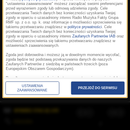
"ustawienia zaawansowane" możesz zarządzać swoimi preferencjami
przed wyrażeniem zgody lub odmową udzielenia zgody. Cele
przetwarzania Twoich danych bez konieczności uzyskania Twojej
zgody w oparciu o uzasadniony interes Radio Muzyka Fakty Grupa
RMF sp. z o.o. sp. k. oraz informacje o możliwości sprzeciwienia się
takiemu przetwarzaniu znajdziesz w
polityce prywatności
. Cele
przetwarzania Twoich danych bez konieczności uzyskania Twojej
zgody w oparciu o uzasadniony interes
Zaufanych Partnerów IAB
oraz
możliwość sprzeciwienia się takiemu przetwarzaniu znajdziesz w
ustawieniach zaawansowanych.
Zgoda jest dobrowolna i możesz ją w dowolnym momencie wycofać,
zgoda będzie też podstawą przekazywania danych do naszych
Zaufanych Partnerów z siedzibą w państwach trzecich (poza
Europejskim Obszarem Gospodarczym).
Korzystanie z portalu oznacza akceptację
Regulaminu
.
Polityka cookies
.
SpeakUp
.
Ponadto masz prawo żądania dostępu, sprostowania, usunięcia lub
Prywatność
.
Aplikacje
.
© 2026 Radio Muzyka
ograniczenia przetwarzania danych, a także złożenia skargi do
Fakty Grupa RMF sp. z o.o. sp. k.
USTAWIENIA
Prezesa Urzędu Ochrony Danych Osobowych. W polityce prywatności
PRZEJDŹ DO SERWISU
ZAAWANSOWANE
znajdziesz informacje jak wykonać swoje prawa. Szczegółowe
informacje na temat przetwarzania Twoich danych znajdują się w
polityce prywatności.
WYBIERZ STACJĘ LIVE
Administratorem tych danych jesteśmy my, czyli Radio Muzyka Fakty
Grupa RMF sp. z o.o. sp. k. z siedzibą w Krakowie, al. Waszyngtona
1.
KOLEJKA
/
Stosowanie plików cookies i innych technologii