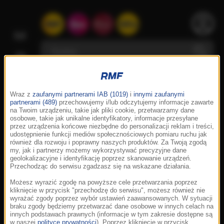
Wraz z
zaufanymi partnerami IAB (1019)
i
innymi zaufanymi
partnerami (489)
przechowujemy i/lub odczytujemy informacje zawarte
na Twoim urządzeniu, takie jak pliki cookie, przetwarzamy dane
osobowe, takie jak unikalne identyfikatory, informacje przesyłane
przez urządzenia końcowe niezbędne do personalizacji reklam i treści,
udostępnienie funkcji mediów społecznościowych pomiaru ruchu jak
również dla rozwoju i poprawny naszych produktów. Za Twoją zgodą
my, jak i partnerzy możemy wykorzystywać precyzyjne dane
geolokalizacyjne i identyfikację poprzez skanowanie urządzeń.
Przechodząc do serwisu zgadzasz się na wskazane działania.
Możesz wyrazić zgodę na powyższe cele przetwarzania poprzez
kliknięcie w przycisk "przechodzę do serwisu", możesz również nie
wyrażać zgody poprzez wybór ustawień zaawansowanych. W sytuacji
braku zgody będziemy przetwarzać dane osobowe w innych celach na
innych podstawach prawnych (informacje w tym zakresie dostępne są
w naszej
polityce prywatności
). Poprzez kliknięcie w przycisk