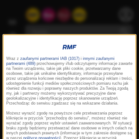
Wraz z
zaufanymi partnerami IAB (1017)
i
innymi zaufanymi
partnerami (489)
przechowujemy i/lub odczytujemy informacje zawarte
na Twoim urządzeniu, takie jak pliki cookie, przetwarzamy dane
osobowe, takie jak unikalne identyfikatory, informacje przesyłane
przez urządzenia końcowe niezbędne do personalizacji reklam i treści,
udostępnienie funkcji mediów społecznościowych pomiaru ruchu jak
również dla rozwoju i poprawny naszych produktów. Za Twoją zgodą
my, jak i partnerzy możemy wykorzystywać precyzyjne dane
geolokalizacyjne i identyfikację poprzez skanowanie urządzeń.
Przechodząc do serwisu zgadzasz się na wskazane działania.
Możesz wyrazić zgodę na powyższe cele przetwarzania poprzez
kliknięcie w przycisk "przechodzę do serwisu", możesz również nie
wyrażać zgody poprzez wybór ustawień zaawansowanych. W sytuacji
braku zgody będziemy przetwarzać dane osobowe w innych celach na
innych podstawach prawnych (informacje w tym zakresie dostępne są
w naszej
polityce prywatności
). Poprzez kliknięcie w przycisk