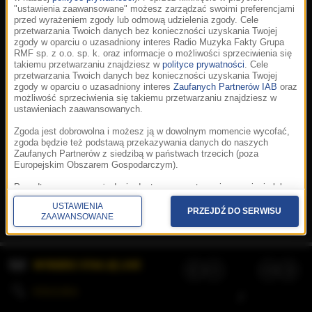
"ustawienia zaawansowane" możesz zarządzać swoimi preferencjami
przed wyrażeniem zgody lub odmową udzielenia zgody. Cele
przetwarzania Twoich danych bez konieczności uzyskania Twojej
zgody w oparciu o uzasadniony interes Radio Muzyka Fakty Grupa
RMF sp. z o.o. sp. k. oraz informacje o możliwości sprzeciwienia się
takiemu przetwarzaniu znajdziesz w
polityce prywatności
. Cele
przetwarzania Twoich danych bez konieczności uzyskania Twojej
zgody w oparciu o uzasadniony interes
Zaufanych Partnerów IAB
oraz
możliwość sprzeciwienia się takiemu przetwarzaniu znajdziesz w
ustawieniach zaawansowanych.
Zgoda jest dobrowolna i możesz ją w dowolnym momencie wycofać,
zgoda będzie też podstawą przekazywania danych do naszych
Zaufanych Partnerów z siedzibą w państwach trzecich (poza
Europejskim Obszarem Gospodarczym).
Korzystanie z portalu oznacza akceptację
Regulaminu
.
Polityka cookies
.
SpeakUp
.
Ponadto masz prawo żądania dostępu, sprostowania, usunięcia lub
Prywatność
.
Aplikacje
.
© 2026 Radio Muzyka
ograniczenia przetwarzania danych, a także złożenia skargi do
Fakty Grupa RMF sp. z o.o. sp. k.
USTAWIENIA
Prezesa Urzędu Ochrony Danych Osobowych. W polityce prywatności
PRZEJDŹ DO SERWISU
ZAAWANSOWANE
znajdziesz informacje jak wykonać swoje prawa. Szczegółowe
informacje na temat przetwarzania Twoich danych znajdują się w
polityce prywatności.
WYBIERZ STACJĘ LIVE
Administratorem tych danych jesteśmy my, czyli Radio Muzyka Fakty
Grupa RMF sp. z o.o. sp. k. z siedzibą w Krakowie, al. Waszyngtona
1.
KOLEJKA
/
Stosowanie plików cookies i innych technologii