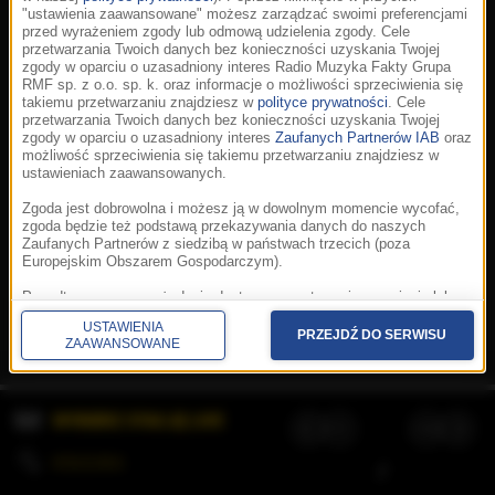
"ustawienia zaawansowane" możesz zarządzać swoimi preferencjami
przed wyrażeniem zgody lub odmową udzielenia zgody. Cele
przetwarzania Twoich danych bez konieczności uzyskania Twojej
zgody w oparciu o uzasadniony interes Radio Muzyka Fakty Grupa
RMF sp. z o.o. sp. k. oraz informacje o możliwości sprzeciwienia się
takiemu przetwarzaniu znajdziesz w
polityce prywatności
. Cele
przetwarzania Twoich danych bez konieczności uzyskania Twojej
zgody w oparciu o uzasadniony interes
Zaufanych Partnerów IAB
oraz
możliwość sprzeciwienia się takiemu przetwarzaniu znajdziesz w
ustawieniach zaawansowanych.
Zgoda jest dobrowolna i możesz ją w dowolnym momencie wycofać,
zgoda będzie też podstawą przekazywania danych do naszych
Zaufanych Partnerów z siedzibą w państwach trzecich (poza
Europejskim Obszarem Gospodarczym).
Korzystanie z portalu oznacza akceptację
Regulaminu
.
Polityka cookies
.
SpeakUp
.
Ponadto masz prawo żądania dostępu, sprostowania, usunięcia lub
Prywatność
.
Aplikacje
.
© 2026 Radio Muzyka
ograniczenia przetwarzania danych, a także złożenia skargi do
Fakty Grupa RMF sp. z o.o. sp. k.
USTAWIENIA
Prezesa Urzędu Ochrony Danych Osobowych. W polityce prywatności
PRZEJDŹ DO SERWISU
ZAAWANSOWANE
znajdziesz informacje jak wykonać swoje prawa. Szczegółowe
informacje na temat przetwarzania Twoich danych znajdują się w
polityce prywatności.
WYBIERZ STACJĘ LIVE
Administratorem tych danych jesteśmy my, czyli Radio Muzyka Fakty
Grupa RMF sp. z o.o. sp. k. z siedzibą w Krakowie, al. Waszyngtona
1.
KOLEJKA
/
Stosowanie plików cookies i innych technologii