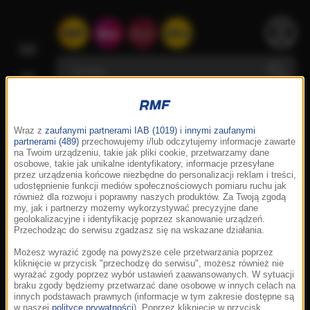
Wraz z
zaufanymi partnerami IAB (1019)
i
innymi zaufanymi
partnerami (489)
przechowujemy i/lub odczytujemy informacje zawarte
na Twoim urządzeniu, takie jak pliki cookie, przetwarzamy dane
osobowe, takie jak unikalne identyfikatory, informacje przesyłane
przez urządzenia końcowe niezbędne do personalizacji reklam i treści,
udostępnienie funkcji mediów społecznościowych pomiaru ruchu jak
również dla rozwoju i poprawny naszych produktów. Za Twoją zgodą
my, jak i partnerzy możemy wykorzystywać precyzyjne dane
geolokalizacyjne i identyfikację poprzez skanowanie urządzeń.
Przechodząc do serwisu zgadzasz się na wskazane działania.
Możesz wyrazić zgodę na powyższe cele przetwarzania poprzez
kliknięcie w przycisk "przechodzę do serwisu", możesz również nie
wyrażać zgody poprzez wybór ustawień zaawansowanych. W sytuacji
braku zgody będziemy przetwarzać dane osobowe w innych celach na
innych podstawach prawnych (informacje w tym zakresie dostępne są
w naszej
polityce prywatności
). Poprzez kliknięcie w przycisk