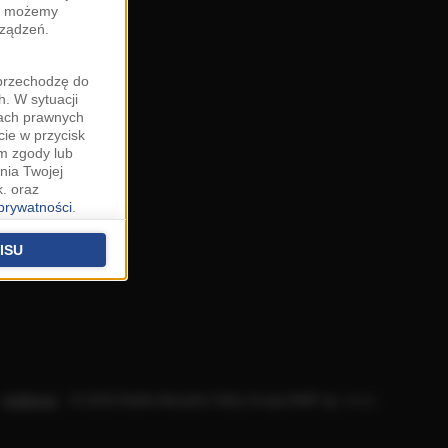
zy możemy
rządzeń.
"przechodzę do
. W sytuacji
wach prawnych
cie w przycisk
m zgody lub
nia Twojej
. oraz
 prywatności
.
u o uzasadniony
niu znajdziesz w
ISU
 podstawą
ich (poza
warzania
ityce
.
Aplikacje
.
© 2026 Radio Muzyka Fakty Grupa RMF sp. z o.o.
na temat