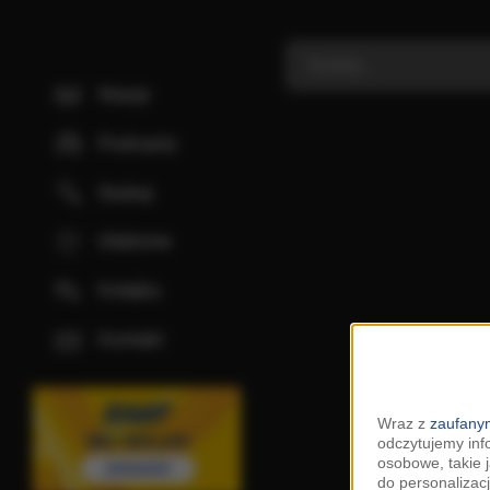
Stacje
Podcasty
Szukaj
Ulubione
Kolejka
Kontakt
Wraz z
zaufanym
odczytujemy inf
osobowe, takie 
do personalizacj