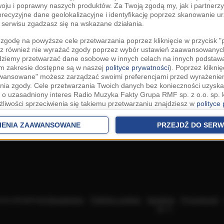
woju i poprawny naszych produktów. Za Twoją zgodą my, jak i partner
recyzyjne dane geolokalizacyjne i identyfikację poprzez skanowanie u
serwisu zgadzasz się na wskazane działania.
zgodę na powyższe cele przetwarzania poprzez kliknięcie w przycisk 
z również nie wyrażać zgody poprzez wybór ustawień zaawansowanych
dziemy przetwarzać dane osobowe w innych celach na innych podsta
ym zakresie dostępne są w naszej
polityce prywatności
). Poprzez kliknię
awansowane" możesz zarządzać swoimi preferencjami przed wyrażenie
ia zgody. Cele przetwarzania Twoich danych bez konieczności uzyska
 o uzasadniony interes Radio Muzyka Fakty Grupa RMF sp. z o.o. sp. k
żliwości sprzeciwienia się takiemu przetwarzaniu znajdziesz w
polityce
nia Twoich danych bez konieczności uzyskania Twojej zgody w oparci
ch Partnerów IAB
oraz możliwość sprzeciwienia się takiemu przetwarza
IENIA ZAAWANSOWANE
PRZEJDŹ DO SERW
aawansowanych.
rowolna i możesz ją w dowolnym momencie wycofać, zgoda będzie też
anych do naszych Zaufanych Partnerów z siedzibą w państwach trzec
szarem Gospodarczym).
awo żądania dostępu, sprostowania, usunięcia lub ograniczenia przet
 złożenia skargi do Prezesa Urzędu Ochrony Danych Osobowych. W pol
acza akceptację
Regulaminu
.
Polityka cookies
.
SpeakUp
.
Prywatność
jdziesz informacje jak wykonać swoje prawa. Szczegółowe informacje 
sp. k.
woich danych znajdują się w polityce prywatności.