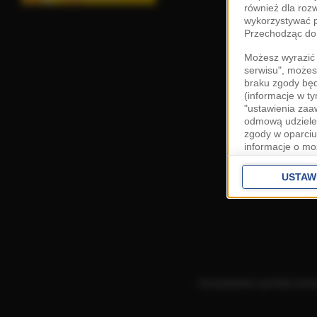
również dla roz
wykorzystywać p
Przechodząc do 
Możesz wyrazić 
serwisu", możes
braku zgody bę
(informacje w t
"ustawienia za
odmową udzielen
zgody w oparciu
informacje o mo
Cele przetwarza
interes
Zaufany
USTAW
ustawieniach z
Zgoda jest dob
przekazywania d
Europejskim Ob
Ponadto masz pr
danych, a także
Korzystanie z portalu ozn
prywatności zna
przetwarzania T