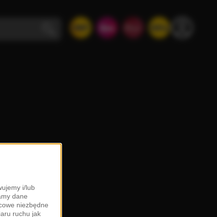
ujemy i/lub
zamy dane
ońcowe niezbędne
iaru ruchu jak