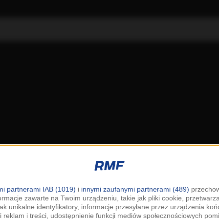
i partnerami IAB (1019)
i
innymi zaufanymi partnerami (489)
przechow
ormacje zawarte na Twoim urządzeniu, takie jak pliki cookie, przetwar
jak unikalne identyfikatory, informacje przesyłane przez urządzenia k
i reklam i treści, udostępnienie funkcji mediów społecznościowych pom