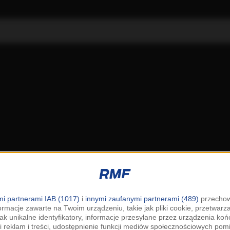
i partnerami IAB (1017)
i
innymi zaufanymi partnerami (489)
przechow
ormacje zawarte na Twoim urządzeniu, takie jak pliki cookie, przetwar
jak unikalne identyfikatory, informacje przesyłane przez urządzenia k
i reklam i treści, udostępnienie funkcji mediów społecznościowych pom