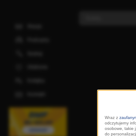
Stacje
Podcasty
Szukaj
Ulubione
Kolejka
Kontakt
Wraz z
zaufanym
odczytujemy inf
osobowe, takie 
do personalizacj