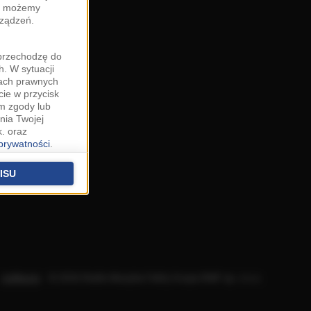
zy możemy
rządzeń.
"przechodzę do
. W sytuacji
wach prawnych
cie w przycisk
m zgody lub
nia Twojej
. oraz
 prywatności
.
u o uzasadniony
niu znajdziesz w
ISU
 podstawą
ich (poza
warzania
ityce
.
Aplikacje
.
© 2026 Radio Muzyka Fakty Grupa RMF sp. z o.o.
na temat