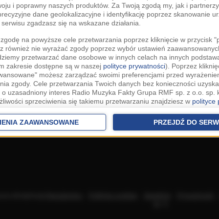
woju i poprawny naszych produktów. Za Twoją zgodą my, jak i partner
recyzyjne dane geolokalizacyjne i identyfikację poprzez skanowanie u
serwisu zgadzasz się na wskazane działania.
zgodę na powyższe cele przetwarzania poprzez kliknięcie w przycisk 
z również nie wyrażać zgody poprzez wybór ustawień zaawansowanych
dziemy przetwarzać dane osobowe w innych celach na innych podsta
ym zakresie dostępne są w naszej
polityce prywatności
). Poprzez kliknię
awansowane" możesz zarządzać swoimi preferencjami przed wyrażenie
ia zgody. Cele przetwarzania Twoich danych bez konieczności uzyska
 o uzasadniony interes Radio Muzyka Fakty Grupa RMF sp. z o.o. sp. k
żliwości sprzeciwienia się takiemu przetwarzaniu znajdziesz w
polityce
nia Twoich danych bez konieczności uzyskania Twojej zgody w oparci
ch Partnerów IAB
oraz możliwość sprzeciwienia się takiemu przetwarza
IENIA ZAAWANSOWANE
PRZEJDŹ DO SERW
aawansowanych.
rowolna i możesz ją w dowolnym momencie wycofać, zgoda będzie też
anych do naszych Zaufanych Partnerów z siedzibą w państwach trzec
szarem Gospodarczym).
awo żądania dostępu, sprostowania, usunięcia lub ograniczenia przet
 złożenia skargi do Prezesa Urzędu Ochrony Danych Osobowych. W pol
acza akceptację
Regulaminu
.
Polityka cookies
.
SpeakUp
.
Prywatność
jdziesz informacje jak wykonać swoje prawa. Szczegółowe informacje 
sp. k.
woich danych znajdują się w polityce prywatności.