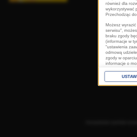
również dla roz
wykorzystywać p
Przechodząc do 
Możesz wyrazić 
serwisu", możes
braku zgody bę
(informacje w t
"ustawienia za
odmową udzielen
zgody w oparciu
informacje o mo
Cele przetwarza
interes
Zaufany
USTAW
ustawieniach z
Zgoda jest dob
przekazywania d
Europejskim Ob
Ponadto masz pr
danych, a także
Korzystanie z portalu ozn
prywatności zna
przetwarzania T