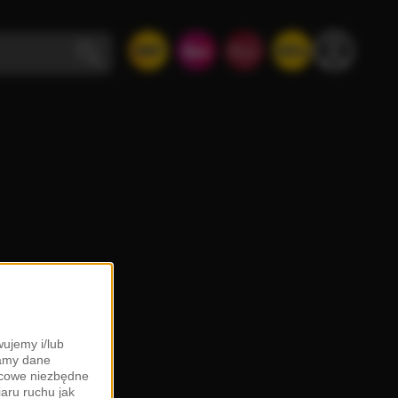
ujemy i/lub
zamy dane
ońcowe niezbędne
iaru ruchu jak