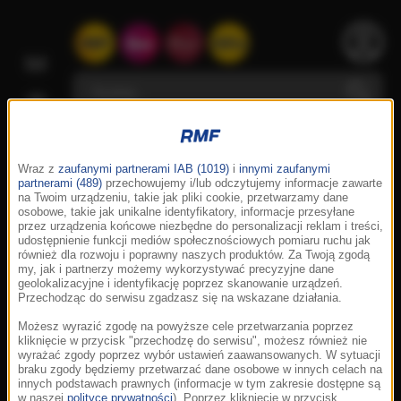
Wraz z
zaufanymi partnerami IAB (1019)
i
innymi zaufanymi
partnerami (489)
przechowujemy i/lub odczytujemy informacje zawarte
na Twoim urządzeniu, takie jak pliki cookie, przetwarzamy dane
osobowe, takie jak unikalne identyfikatory, informacje przesyłane
przez urządzenia końcowe niezbędne do personalizacji reklam i treści,
udostępnienie funkcji mediów społecznościowych pomiaru ruchu jak
również dla rozwoju i poprawny naszych produktów. Za Twoją zgodą
my, jak i partnerzy możemy wykorzystywać precyzyjne dane
geolokalizacyjne i identyfikację poprzez skanowanie urządzeń.
Przechodząc do serwisu zgadzasz się na wskazane działania.
Możesz wyrazić zgodę na powyższe cele przetwarzania poprzez
kliknięcie w przycisk "przechodzę do serwisu", możesz również nie
wyrażać zgody poprzez wybór ustawień zaawansowanych. W sytuacji
braku zgody będziemy przetwarzać dane osobowe w innych celach na
innych podstawach prawnych (informacje w tym zakresie dostępne są
w naszej
polityce prywatności
). Poprzez kliknięcie w przycisk