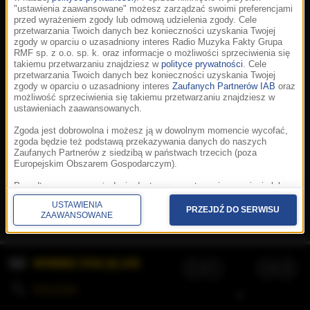
"ustawienia zaawansowane" możesz zarządzać swoimi preferencjami
przed wyrażeniem zgody lub odmową udzielenia zgody. Cele
przetwarzania Twoich danych bez konieczności uzyskania Twojej
zgody w oparciu o uzasadniony interes Radio Muzyka Fakty Grupa
RMF sp. z o.o. sp. k. oraz informacje o możliwości sprzeciwienia się
takiemu przetwarzaniu znajdziesz w
polityce prywatności
. Cele
przetwarzania Twoich danych bez konieczności uzyskania Twojej
zgody w oparciu o uzasadniony interes
Zaufanych Partnerów IAB
oraz
możliwość sprzeciwienia się takiemu przetwarzaniu znajdziesz w
ustawieniach zaawansowanych.
Zgoda jest dobrowolna i możesz ją w dowolnym momencie wycofać,
zgoda będzie też podstawą przekazywania danych do naszych
Zaufanych Partnerów z siedzibą w państwach trzecich (poza
Europejskim Obszarem Gospodarczym).
Korzystanie z portalu oznacza akceptację
Regulaminu
.
Polityka cookies
.
SpeakUp
.
Ponadto masz prawo żądania dostępu, sprostowania, usunięcia lub
Prywatność
.
Aplikacje
.
© 2026 Radio Muzyka
ograniczenia przetwarzania danych, a także złożenia skargi do
Fakty Grupa RMF sp. z o.o. sp. k.
USTAWIENIA
Prezesa Urzędu Ochrony Danych Osobowych. W polityce prywatności
PRZEJDŹ DO SERWISU
ZAAWANSOWANE
znajdziesz informacje jak wykonać swoje prawa. Szczegółowe
informacje na temat przetwarzania Twoich danych znajdują się w
polityce prywatności.
WYBIERZ STACJĘ LIVE
Administratorem tych danych jesteśmy my, czyli Radio Muzyka Fakty
Grupa RMF sp. z o.o. sp. k. z siedzibą w Krakowie, al. Waszyngtona
1.
KOLEJKA
/
Stosowanie plików cookies i innych technologii