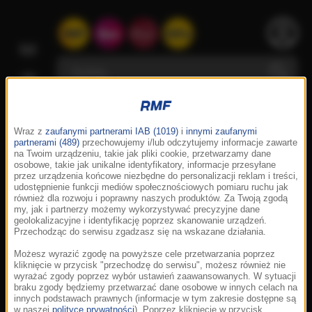
Wraz z
zaufanymi partnerami IAB (1019)
i
innymi zaufanymi
partnerami (489)
przechowujemy i/lub odczytujemy informacje zawarte
na Twoim urządzeniu, takie jak pliki cookie, przetwarzamy dane
osobowe, takie jak unikalne identyfikatory, informacje przesyłane
przez urządzenia końcowe niezbędne do personalizacji reklam i treści,
udostępnienie funkcji mediów społecznościowych pomiaru ruchu jak
również dla rozwoju i poprawny naszych produktów. Za Twoją zgodą
my, jak i partnerzy możemy wykorzystywać precyzyjne dane
geolokalizacyjne i identyfikację poprzez skanowanie urządzeń.
Przechodząc do serwisu zgadzasz się na wskazane działania.
Możesz wyrazić zgodę na powyższe cele przetwarzania poprzez
kliknięcie w przycisk "przechodzę do serwisu", możesz również nie
wyrażać zgody poprzez wybór ustawień zaawansowanych. W sytuacji
braku zgody będziemy przetwarzać dane osobowe w innych celach na
innych podstawach prawnych (informacje w tym zakresie dostępne są
w naszej
polityce prywatności
). Poprzez kliknięcie w przycisk