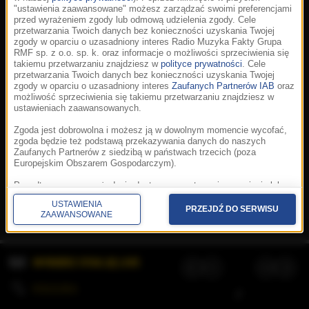
"ustawienia zaawansowane" możesz zarządzać swoimi preferencjami
przed wyrażeniem zgody lub odmową udzielenia zgody. Cele
przetwarzania Twoich danych bez konieczności uzyskania Twojej
zgody w oparciu o uzasadniony interes Radio Muzyka Fakty Grupa
RMF sp. z o.o. sp. k. oraz informacje o możliwości sprzeciwienia się
takiemu przetwarzaniu znajdziesz w
polityce prywatności
. Cele
przetwarzania Twoich danych bez konieczności uzyskania Twojej
zgody w oparciu o uzasadniony interes
Zaufanych Partnerów IAB
oraz
możliwość sprzeciwienia się takiemu przetwarzaniu znajdziesz w
ustawieniach zaawansowanych.
Zgoda jest dobrowolna i możesz ją w dowolnym momencie wycofać,
zgoda będzie też podstawą przekazywania danych do naszych
Zaufanych Partnerów z siedzibą w państwach trzecich (poza
Europejskim Obszarem Gospodarczym).
Korzystanie z portalu oznacza akceptację
Regulaminu
.
Polityka cookies
.
SpeakUp
.
Ponadto masz prawo żądania dostępu, sprostowania, usunięcia lub
Prywatność
.
Aplikacje
.
© 2026 Radio Muzyka
ograniczenia przetwarzania danych, a także złożenia skargi do
Fakty Grupa RMF sp. z o.o. sp. k.
USTAWIENIA
Prezesa Urzędu Ochrony Danych Osobowych. W polityce prywatności
PRZEJDŹ DO SERWISU
ZAAWANSOWANE
znajdziesz informacje jak wykonać swoje prawa. Szczegółowe
informacje na temat przetwarzania Twoich danych znajdują się w
polityce prywatności.
WYBIERZ STACJĘ LIVE
Administratorem tych danych jesteśmy my, czyli Radio Muzyka Fakty
Grupa RMF sp. z o.o. sp. k. z siedzibą w Krakowie, al. Waszyngtona
1.
KOLEJKA
/
Stosowanie plików cookies i innych technologii