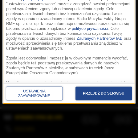
"ustawienia zaawansowane" możesz zarządzać swoimi preferencjami
przed wyrażeniem zgody lub odmową udzielenia zgody. Cele
przetwarzania Twoich danych bez konieczności uzyskania Twojej
zgody w oparciu o uzasadniony interes Radio Muzyka Fakty Grupa
RMF sp. z o.o. sp. k. oraz informacje o możliwości sprzeciwienia się
takiemu przetwarzaniu znajdziesz w
polityce prywatności
. Cele
przetwarzania Twoich danych bez konieczności uzyskania Twojej
zgody w oparciu o uzasadniony interes
Zaufanych Partnerów IAB
oraz
możliwość sprzeciwienia się takiemu przetwarzaniu znajdziesz w
ustawieniach zaawansowanych.
Zgoda jest dobrowolna i możesz ją w dowolnym momencie wycofać,
zgoda będzie też podstawą przekazywania danych do naszych
Zaufanych Partnerów z siedzibą w państwach trzecich (poza
Europejskim Obszarem Gospodarczym).
Korzystanie z portalu oznacza akceptację
Regulaminu
.
Polityka cookies
.
SpeakUp
.
Ponadto masz prawo żądania dostępu, sprostowania, usunięcia lub
Prywatność
.
Aplikacje
.
© 2026 Radio Muzyka
ograniczenia przetwarzania danych, a także złożenia skargi do
Fakty Grupa RMF sp. z o.o. sp. k.
USTAWIENIA
Prezesa Urzędu Ochrony Danych Osobowych. W polityce prywatności
PRZEJDŹ DO SERWISU
ZAAWANSOWANE
znajdziesz informacje jak wykonać swoje prawa. Szczegółowe
informacje na temat przetwarzania Twoich danych znajdują się w
polityce prywatności.
WYBIERZ STACJĘ LIVE
Administratorem tych danych jesteśmy my, czyli Radio Muzyka Fakty
Grupa RMF sp. z o.o. sp. k. z siedzibą w Krakowie, al. Waszyngtona
1.
KOLEJKA
/
Stosowanie plików cookies i innych technologii