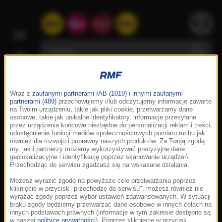
Wraz z
zaufanymi partnerami IAB (1019)
i
innymi zaufanymi
partnerami (489)
przechowujemy i/lub odczytujemy informacje zawarte
na Twoim urządzeniu, takie jak pliki cookie, przetwarzamy dane
osobowe, takie jak unikalne identyfikatory, informacje przesyłane
przez urządzenia końcowe niezbędne do personalizacji reklam i treści,
udostępnienie funkcji mediów społecznościowych pomiaru ruchu jak
również dla rozwoju i poprawny naszych produktów. Za Twoją zgodą
my, jak i partnerzy możemy wykorzystywać precyzyjne dane
geolokalizacyjne i identyfikację poprzez skanowanie urządzeń.
Przechodząc do serwisu zgadzasz się na wskazane działania.
Możesz wyrazić zgodę na powyższe cele przetwarzania poprzez
kliknięcie w przycisk "przechodzę do serwisu", możesz również nie
wyrażać zgody poprzez wybór ustawień zaawansowanych. W sytuacji
braku zgody będziemy przetwarzać dane osobowe w innych celach na
innych podstawach prawnych (informacje w tym zakresie dostępne są
w naszej
polityce prywatności
). Poprzez kliknięcie w przycisk