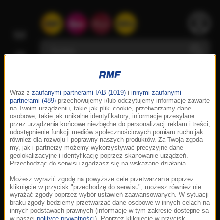
Wraz z
zaufanymi partnerami IAB (1019)
i
innymi zaufanymi
partnerami (489)
przechowujemy i/lub odczytujemy informacje zawarte
na Twoim urządzeniu, takie jak pliki cookie, przetwarzamy dane
osobowe, takie jak unikalne identyfikatory, informacje przesyłane
przez urządzenia końcowe niezbędne do personalizacji reklam i treści,
udostępnienie funkcji mediów społecznościowych pomiaru ruchu jak
również dla rozwoju i poprawny naszych produktów. Za Twoją zgodą
my, jak i partnerzy możemy wykorzystywać precyzyjne dane
geolokalizacyjne i identyfikację poprzez skanowanie urządzeń.
Przechodząc do serwisu zgadzasz się na wskazane działania.
Możesz wyrazić zgodę na powyższe cele przetwarzania poprzez
kliknięcie w przycisk "przechodzę do serwisu", możesz również nie
wyrażać zgody poprzez wybór ustawień zaawansowanych. W sytuacji
braku zgody będziemy przetwarzać dane osobowe w innych celach na
innych podstawach prawnych (informacje w tym zakresie dostępne są
w naszej
polityce prywatności
). Poprzez kliknięcie w przycisk