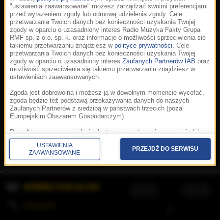
"ustawienia zaawansowane" możesz zarządzać swoimi preferencjami
przed wyrażeniem zgody lub odmową udzielenia zgody. Cele
przetwarzania Twoich danych bez konieczności uzyskania Twojej
zgody w oparciu o uzasadniony interes Radio Muzyka Fakty Grupa
RMF sp. z o.o. sp. k. oraz informacje o możliwości sprzeciwienia się
takiemu przetwarzaniu znajdziesz w
polityce prywatności
. Cele
przetwarzania Twoich danych bez konieczności uzyskania Twojej
zgody w oparciu o uzasadniony interes
Zaufanych Partnerów IAB
oraz
możliwość sprzeciwienia się takiemu przetwarzaniu znajdziesz w
ustawieniach zaawansowanych.
Zgoda jest dobrowolna i możesz ją w dowolnym momencie wycofać,
zgoda będzie też podstawą przekazywania danych do naszych
Zaufanych Partnerów z siedzibą w państwach trzecich (poza
Europejskim Obszarem Gospodarczym).
Korzystanie z portalu oznacza akceptację
Regulaminu
.
Polityka cookies
.
SpeakUp
.
Ponadto masz prawo żądania dostępu, sprostowania, usunięcia lub
Prywatność
.
Aplikacje
.
© 2026 Radio Muzyka
ograniczenia przetwarzania danych, a także złożenia skargi do
Fakty Grupa RMF sp. z o.o. sp. k.
USTAWIENIA
Prezesa Urzędu Ochrony Danych Osobowych. W polityce prywatności
PRZEJDŹ DO SERWISU
ZAAWANSOWANE
znajdziesz informacje jak wykonać swoje prawa. Szczegółowe
informacje na temat przetwarzania Twoich danych znajdują się w
polityce prywatności.
WYBIERZ STACJĘ LIVE
Administratorem tych danych jesteśmy my, czyli Radio Muzyka Fakty
Grupa RMF sp. z o.o. sp. k. z siedzibą w Krakowie, al. Waszyngtona
1.
KOLEJKA
/
Stosowanie plików cookies i innych technologii