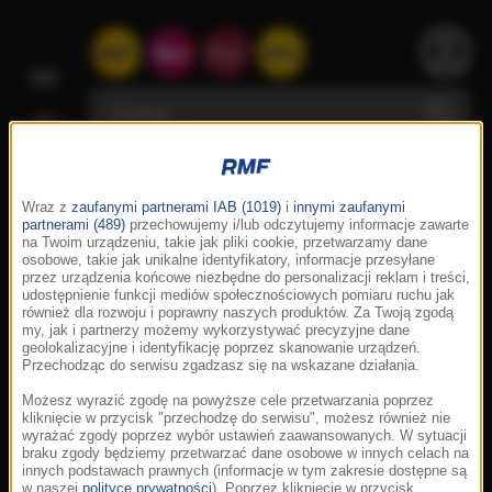
Wraz z
zaufanymi partnerami IAB (1019)
i
innymi zaufanymi
partnerami (489)
przechowujemy i/lub odczytujemy informacje zawarte
na Twoim urządzeniu, takie jak pliki cookie, przetwarzamy dane
osobowe, takie jak unikalne identyfikatory, informacje przesyłane
przez urządzenia końcowe niezbędne do personalizacji reklam i treści,
udostępnienie funkcji mediów społecznościowych pomiaru ruchu jak
również dla rozwoju i poprawny naszych produktów. Za Twoją zgodą
my, jak i partnerzy możemy wykorzystywać precyzyjne dane
geolokalizacyjne i identyfikację poprzez skanowanie urządzeń.
Przechodząc do serwisu zgadzasz się na wskazane działania.
Możesz wyrazić zgodę na powyższe cele przetwarzania poprzez
kliknięcie w przycisk "przechodzę do serwisu", możesz również nie
wyrażać zgody poprzez wybór ustawień zaawansowanych. W sytuacji
braku zgody będziemy przetwarzać dane osobowe w innych celach na
innych podstawach prawnych (informacje w tym zakresie dostępne są
w naszej
polityce prywatności
). Poprzez kliknięcie w przycisk