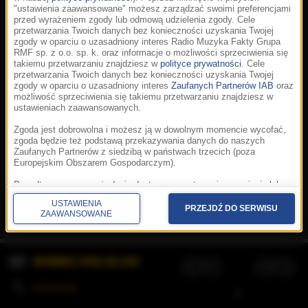
"ustawienia zaawansowane" możesz zarządzać swoimi preferencjami
przed wyrażeniem zgody lub odmową udzielenia zgody. Cele
przetwarzania Twoich danych bez konieczności uzyskania Twojej
zgody w oparciu o uzasadniony interes Radio Muzyka Fakty Grupa
RMF sp. z o.o. sp. k. oraz informacje o możliwości sprzeciwienia się
takiemu przetwarzaniu znajdziesz w
polityce prywatności
. Cele
przetwarzania Twoich danych bez konieczności uzyskania Twojej
zgody w oparciu o uzasadniony interes
Zaufanych Partnerów IAB
oraz
możliwość sprzeciwienia się takiemu przetwarzaniu znajdziesz w
ustawieniach zaawansowanych.
Zgoda jest dobrowolna i możesz ją w dowolnym momencie wycofać,
zgoda będzie też podstawą przekazywania danych do naszych
Zaufanych Partnerów z siedzibą w państwach trzecich (poza
Europejskim Obszarem Gospodarczym).
Korzystanie z portalu oznacza akceptację
Regulaminu
.
Polityka cookies
.
SpeakUp
.
Ponadto masz prawo żądania dostępu, sprostowania, usunięcia lub
Prywatność
.
Aplikacje
.
© 2026 Radio Muzyka
ograniczenia przetwarzania danych, a także złożenia skargi do
Fakty Grupa RMF sp. z o.o. sp. k.
USTAWIENIA
Prezesa Urzędu Ochrony Danych Osobowych. W polityce prywatności
PRZEJDŹ DO SERWISU
ZAAWANSOWANE
znajdziesz informacje jak wykonać swoje prawa. Szczegółowe
informacje na temat przetwarzania Twoich danych znajdują się w
polityce prywatności.
WYBIERZ STACJĘ LIVE
Administratorem tych danych jesteśmy my, czyli Radio Muzyka Fakty
Grupa RMF sp. z o.o. sp. k. z siedzibą w Krakowie, al. Waszyngtona
1.
KOLEJKA
/
Stosowanie plików cookies i innych technologii