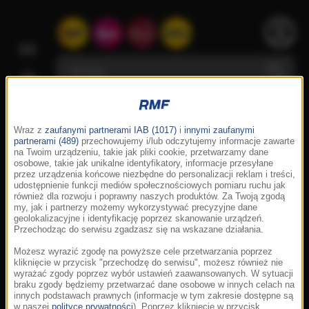
Wraz z
zaufanymi partnerami IAB (1017)
i
innymi zaufanymi
partnerami (489)
przechowujemy i/lub odczytujemy informacje zawarte
na Twoim urządzeniu, takie jak pliki cookie, przetwarzamy dane
osobowe, takie jak unikalne identyfikatory, informacje przesyłane
przez urządzenia końcowe niezbędne do personalizacji reklam i treści,
udostępnienie funkcji mediów społecznościowych pomiaru ruchu jak
również dla rozwoju i poprawny naszych produktów. Za Twoją zgodą
my, jak i partnerzy możemy wykorzystywać precyzyjne dane
geolokalizacyjne i identyfikację poprzez skanowanie urządzeń.
Przechodząc do serwisu zgadzasz się na wskazane działania.
Możesz wyrazić zgodę na powyższe cele przetwarzania poprzez
kliknięcie w przycisk "przechodzę do serwisu", możesz również nie
wyrażać zgody poprzez wybór ustawień zaawansowanych. W sytuacji
braku zgody będziemy przetwarzać dane osobowe w innych celach na
innych podstawach prawnych (informacje w tym zakresie dostępne są
w naszej
polityce prywatności
). Poprzez kliknięcie w przycisk