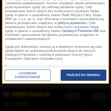
"ustawienia zaawansowane" możesz zarządzać swoimi preferencjami
przed wyrażeniem zgody lub odmową udzielenia zgody. Cele
przetwarzania Twoich danych bez konieczności uzyskania Twojej
zgody w oparciu o uzasadniony interes Radio Muzyka Fakty Grupa
RMF sp. z o.o. sp. k. oraz informacje o możliwości sprzeciwienia się
takiemu przetwarzaniu znajdziesz w
polityce prywatności
. Cele
przetwarzania Twoich danych bez konieczności uzyskania Twojej
zgody w oparciu o uzasadniony interes
Zaufanych Partnerów IAB
oraz
możliwość sprzeciwienia się takiemu przetwarzaniu znajdziesz w
ustawieniach zaawansowanych.
Zgoda jest dobrowolna i możesz ją w dowolnym momencie wycofać,
zgoda będzie też podstawą przekazywania danych do naszych
Zaufanych Partnerów z siedzibą w państwach trzecich (poza
Europejskim Obszarem Gospodarczym).
Korzystanie z portalu oznacza akceptację
Regulaminu
.
Polityka cookies
.
SpeakUp
.
Ponadto masz prawo żądania dostępu, sprostowania, usunięcia lub
Prywatność
.
Aplikacje
.
© 2026 Radio Muzyka
ograniczenia przetwarzania danych, a także złożenia skargi do
Fakty Grupa RMF sp. z o.o. sp. k.
USTAWIENIA
Prezesa Urzędu Ochrony Danych Osobowych. W polityce prywatności
PRZEJDŹ DO SERWISU
ZAAWANSOWANE
znajdziesz informacje jak wykonać swoje prawa. Szczegółowe
informacje na temat przetwarzania Twoich danych znajdują się w
polityce prywatności.
WYBIERZ STACJĘ LIVE
Administratorem tych danych jesteśmy my, czyli Radio Muzyka Fakty
Grupa RMF sp. z o.o. sp. k. z siedzibą w Krakowie, al. Waszyngtona
1.
KOLEJKA
/
Stosowanie plików cookies i innych technologii