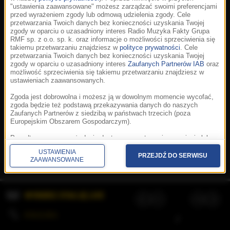
"ustawienia zaawansowane" możesz zarządzać swoimi preferencjami
przed wyrażeniem zgody lub odmową udzielenia zgody. Cele
przetwarzania Twoich danych bez konieczności uzyskania Twojej
zgody w oparciu o uzasadniony interes Radio Muzyka Fakty Grupa
RMF sp. z o.o. sp. k. oraz informacje o możliwości sprzeciwienia się
takiemu przetwarzaniu znajdziesz w
polityce prywatności
. Cele
przetwarzania Twoich danych bez konieczności uzyskania Twojej
zgody w oparciu o uzasadniony interes
Zaufanych Partnerów IAB
oraz
możliwość sprzeciwienia się takiemu przetwarzaniu znajdziesz w
ustawieniach zaawansowanych.
Zgoda jest dobrowolna i możesz ją w dowolnym momencie wycofać,
zgoda będzie też podstawą przekazywania danych do naszych
Zaufanych Partnerów z siedzibą w państwach trzecich (poza
Europejskim Obszarem Gospodarczym).
Korzystanie z portalu oznacza akceptację
Regulaminu
.
Polityka cookies
.
SpeakUp
.
Ponadto masz prawo żądania dostępu, sprostowania, usunięcia lub
Prywatność
.
Aplikacje
.
© 2026 Radio Muzyka
ograniczenia przetwarzania danych, a także złożenia skargi do
Fakty Grupa RMF sp. z o.o. sp. k.
USTAWIENIA
Prezesa Urzędu Ochrony Danych Osobowych. W polityce prywatności
PRZEJDŹ DO SERWISU
ZAAWANSOWANE
znajdziesz informacje jak wykonać swoje prawa. Szczegółowe
informacje na temat przetwarzania Twoich danych znajdują się w
polityce prywatności.
WYBIERZ STACJĘ LIVE
Administratorem tych danych jesteśmy my, czyli Radio Muzyka Fakty
Grupa RMF sp. z o.o. sp. k. z siedzibą w Krakowie, al. Waszyngtona
1.
KOLEJKA
/
Stosowanie plików cookies i innych technologii