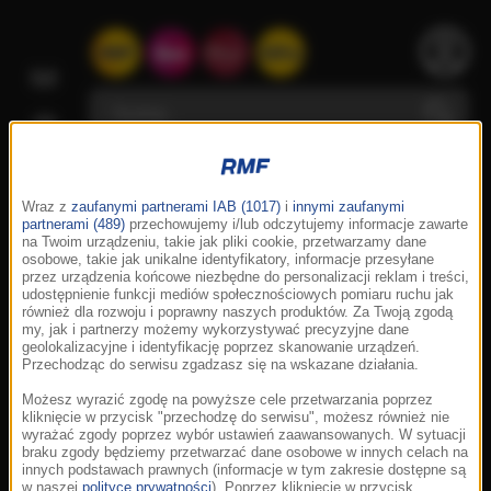
Wraz z
zaufanymi partnerami IAB (1017)
i
innymi zaufanymi
partnerami (489)
przechowujemy i/lub odczytujemy informacje zawarte
na Twoim urządzeniu, takie jak pliki cookie, przetwarzamy dane
osobowe, takie jak unikalne identyfikatory, informacje przesyłane
przez urządzenia końcowe niezbędne do personalizacji reklam i treści,
udostępnienie funkcji mediów społecznościowych pomiaru ruchu jak
również dla rozwoju i poprawny naszych produktów. Za Twoją zgodą
my, jak i partnerzy możemy wykorzystywać precyzyjne dane
geolokalizacyjne i identyfikację poprzez skanowanie urządzeń.
Przechodząc do serwisu zgadzasz się na wskazane działania.
Możesz wyrazić zgodę na powyższe cele przetwarzania poprzez
kliknięcie w przycisk "przechodzę do serwisu", możesz również nie
wyrażać zgody poprzez wybór ustawień zaawansowanych. W sytuacji
braku zgody będziemy przetwarzać dane osobowe w innych celach na
innych podstawach prawnych (informacje w tym zakresie dostępne są
w naszej
polityce prywatności
). Poprzez kliknięcie w przycisk