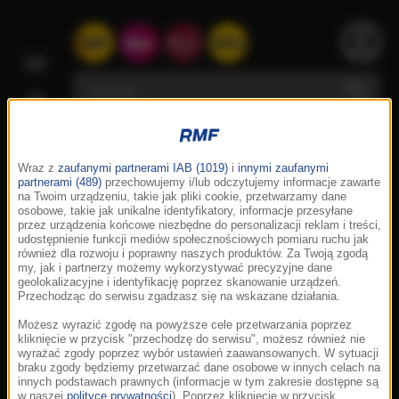
Wraz z
zaufanymi partnerami IAB (1019)
i
innymi zaufanymi
partnerami (489)
przechowujemy i/lub odczytujemy informacje zawarte
na Twoim urządzeniu, takie jak pliki cookie, przetwarzamy dane
osobowe, takie jak unikalne identyfikatory, informacje przesyłane
przez urządzenia końcowe niezbędne do personalizacji reklam i treści,
udostępnienie funkcji mediów społecznościowych pomiaru ruchu jak
również dla rozwoju i poprawny naszych produktów. Za Twoją zgodą
my, jak i partnerzy możemy wykorzystywać precyzyjne dane
geolokalizacyjne i identyfikację poprzez skanowanie urządzeń.
Przechodząc do serwisu zgadzasz się na wskazane działania.
Możesz wyrazić zgodę na powyższe cele przetwarzania poprzez
kliknięcie w przycisk "przechodzę do serwisu", możesz również nie
wyrażać zgody poprzez wybór ustawień zaawansowanych. W sytuacji
braku zgody będziemy przetwarzać dane osobowe w innych celach na
innych podstawach prawnych (informacje w tym zakresie dostępne są
w naszej
polityce prywatności
). Poprzez kliknięcie w przycisk