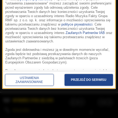
"ustawienia zaawansowane" możesz zarządzać swoimi preferencjami
przed wyrażeniem zgody lub odmową udzielenia zgody. Cele
przetwarzania Twoich danych bez konieczności uzyskania Twojej
zgody w oparciu o uzasadniony interes Radio Muzyka Fakty Grupa
RMF sp. z o.o. sp. k. oraz informacje o możliwości sprzeciwienia się
takiemu przetwarzaniu znajdziesz w
polityce prywatności
. Cele
przetwarzania Twoich danych bez konieczności uzyskania Twojej
zgody w oparciu o uzasadniony interes
Zaufanych Partnerów IAB
oraz
możliwość sprzeciwienia się takiemu przetwarzaniu znajdziesz w
ustawieniach zaawansowanych.
Zgoda jest dobrowolna i możesz ją w dowolnym momencie wycofać,
zgoda będzie też podstawą przekazywania danych do naszych
Zaufanych Partnerów z siedzibą w państwach trzecich (poza
Europejskim Obszarem Gospodarczym).
Korzystanie z portalu oznacza akceptację
Regulaminu
.
Polityka cookies
.
SpeakUp
.
Ponadto masz prawo żądania dostępu, sprostowania, usunięcia lub
Prywatność
.
Aplikacje
.
© 2026 Radio Muzyka
ograniczenia przetwarzania danych, a także złożenia skargi do
Fakty Grupa RMF sp. z o.o. sp. k.
USTAWIENIA
Prezesa Urzędu Ochrony Danych Osobowych. W polityce prywatności
PRZEJDŹ DO SERWISU
ZAAWANSOWANE
znajdziesz informacje jak wykonać swoje prawa. Szczegółowe
informacje na temat przetwarzania Twoich danych znajdują się w
polityce prywatności.
WYBIERZ STACJĘ LIVE
Administratorem tych danych jesteśmy my, czyli Radio Muzyka Fakty
Grupa RMF sp. z o.o. sp. k. z siedzibą w Krakowie, al. Waszyngtona
1.
KOLEJKA
/
Stosowanie plików cookies i innych technologii