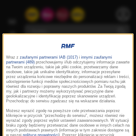
Wraz z
zaufanymi partnerami IAB (1017)
i
innymi zaufanymi
partnerami (489)
przechowujemy i/lub odczytujemy informacje zawarte
na Twoim urządzeniu, takie jak pliki cookie, przetwarzamy dane
osobowe, takie jak unikalne identyfikatory, informacje przesyłane
przez urządzenia końcowe niezbędne do personalizacji reklam i treści,
udostępnienie funkcji mediów społecznościowych pomiaru ruchu jak
również dla rozwoju i poprawny naszych produktów. Za Twoją zgodą
my, jak i partnerzy możemy wykorzystywać precyzyjne dane
geolokalizacyjne i identyfikację poprzez skanowanie urządzeń.
Przechodząc do serwisu zgadzasz się na wskazane działania.
Możesz wyrazić zgodę na powyższe cele przetwarzania poprzez
kliknięcie w przycisk "przechodzę do serwisu", możesz również nie
wyrażać zgody poprzez wybór ustawień zaawansowanych. W sytuacji
braku zgody będziemy przetwarzać dane osobowe w innych celach na
innych podstawach prawnych (informacje w tym zakresie dostępne są
w naszej
polityce prywatności
). Poprzez kliknięcie w przycisk