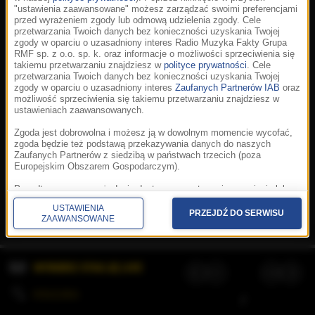
"ustawienia zaawansowane" możesz zarządzać swoimi preferencjami
przed wyrażeniem zgody lub odmową udzielenia zgody. Cele
przetwarzania Twoich danych bez konieczności uzyskania Twojej
zgody w oparciu o uzasadniony interes Radio Muzyka Fakty Grupa
RMF sp. z o.o. sp. k. oraz informacje o możliwości sprzeciwienia się
takiemu przetwarzaniu znajdziesz w
polityce prywatności
. Cele
przetwarzania Twoich danych bez konieczności uzyskania Twojej
zgody w oparciu o uzasadniony interes
Zaufanych Partnerów IAB
oraz
możliwość sprzeciwienia się takiemu przetwarzaniu znajdziesz w
ustawieniach zaawansowanych.
Zgoda jest dobrowolna i możesz ją w dowolnym momencie wycofać,
zgoda będzie też podstawą przekazywania danych do naszych
Zaufanych Partnerów z siedzibą w państwach trzecich (poza
Europejskim Obszarem Gospodarczym).
Korzystanie z portalu oznacza akceptację
Regulaminu
.
Polityka cookies
.
SpeakUp
.
Ponadto masz prawo żądania dostępu, sprostowania, usunięcia lub
Prywatność
.
Aplikacje
.
© 2026 Radio Muzyka
ograniczenia przetwarzania danych, a także złożenia skargi do
Fakty Grupa RMF sp. z o.o. sp. k.
USTAWIENIA
Prezesa Urzędu Ochrony Danych Osobowych. W polityce prywatności
PRZEJDŹ DO SERWISU
ZAAWANSOWANE
znajdziesz informacje jak wykonać swoje prawa. Szczegółowe
informacje na temat przetwarzania Twoich danych znajdują się w
polityce prywatności.
WYBIERZ STACJĘ LIVE
Administratorem tych danych jesteśmy my, czyli Radio Muzyka Fakty
Grupa RMF sp. z o.o. sp. k. z siedzibą w Krakowie, al. Waszyngtona
1.
KOLEJKA
/
Stosowanie plików cookies i innych technologii