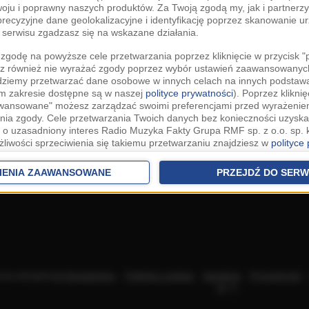
woju i poprawny naszych produktów. Za Twoją zgodą my, jak i partner
recyzyjne dane geolokalizacyjne i identyfikację poprzez skanowanie u
serwisu zgadzasz się na wskazane działania.
zgodę na powyższe cele przetwarzania poprzez kliknięcie w przycisk 
z również nie wyrażać zgody poprzez wybór ustawień zaawansowanych
dziemy przetwarzać dane osobowe w innych celach na innych podsta
ym zakresie dostępne są w naszej
polityce prywatności
). Poprzez kliknię
awansowane" możesz zarządzać swoimi preferencjami przed wyrażenie
ia zgody. Cele przetwarzania Twoich danych bez konieczności uzyska
 o uzasadniony interes Radio Muzyka Fakty Grupa RMF sp. z o.o. sp. k
żliwości sprzeciwienia się takiemu przetwarzaniu znajdziesz w
polityce
nia Twoich danych bez konieczności uzyskania Twojej zgody w oparci
ch Partnerów IAB
oraz możliwość sprzeciwienia się takiemu przetwarza
IENIA ZAAWANSOWANE
PRZEJDŹ DO SERW
aawansowanych.
rowolna i możesz ją w dowolnym momencie wycofać, zgoda będzie też
anych do naszych Zaufanych Partnerów z siedzibą w państwach trzec
szarem Gospodarczym).
awo żądania dostępu, sprostowania, usunięcia lub ograniczenia przet
 złożenia skargi do Prezesa Urzędu Ochrony Danych Osobowych. W pol
acza akceptację
Regulaminu
.
Polityka cookies
.
SpeakUp
.
Prywatność
jdziesz informacje jak wykonać swoje prawa. Szczegółowe informacje 
sp. k.
woich danych znajdują się w polityce prywatności.