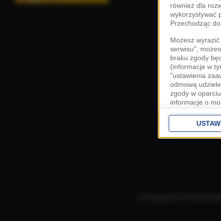
również dla roz
wykorzystywać p
Przechodząc do 
Możesz wyrazić 
serwisu", możes
braku zgody bę
(informacje w t
"ustawienia za
odmową udzielen
zgody w oparciu
informacje o mo
Cele przetwarza
interes
Zaufany
USTAW
ustawieniach z
Zgoda jest dob
przekazywania d
Europejskim Ob
Ponadto masz pr
danych, a także
Korzystanie z portalu ozn
prywatności zna
przetwarzania T