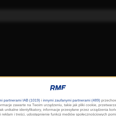
i partnerami IAB (1019)
i
innymi zaufanymi partnerami (489)
przechow
ormacje zawarte na Twoim urządzeniu, takie jak pliki cookie, przetwar
jak unikalne identyfikatory, informacje przesyłane przez urządzenia k
i reklam i treści, udostępnienie funkcji mediów społecznościowych pom