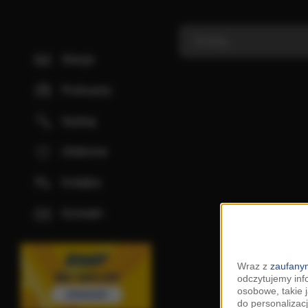
Stacje
Podcasty
Szukaj
Ulubione
Kolejka
Kontakt
Wraz z
zaufanym
odczytujemy inf
osobowe, takie 
do personalizacj