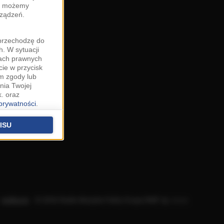
zy możemy
rządzeń.
"przechodzę do
. W sytuacji
wach prawnych
cie w przycisk
m zgody lub
nia Twojej
. oraz
 prywatności
.
u o uzasadniony
niu znajdziesz w
ISU
 podstawą
ich (poza
warzania
ityce
.
Aplikacje
.
© 2026 Radio Muzyka Fakty Grupa RMF sp. z o.o.
na temat