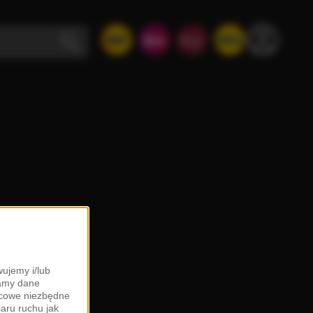
ujemy i/lub
zamy dane
ońcowe niezbędne
iaru ruchu jak