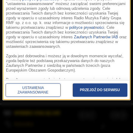
"ustawienia zaawansowane" możesz zarządzać swoimi preferencjami
przed wyrażeniem zgody lub odmową udzielenia zgody. Cele
przetwarzania Twoich danych bez konieczności uzyskania Twojej
zgody w oparciu o uzasadniony interes Radio Muzyka Fakty Grupa
RMF sp. z o.o. sp. k. oraz informacje o możliwości sprzeciwienia się
takiemu przetwarzaniu znajdziesz w
polityce prywatności
. Cele
przetwarzania Twoich danych bez konieczności uzyskania Twojej
zgody w oparciu o uzasadniony interes
Zaufanych Partnerów IAB
oraz
możliwość sprzeciwienia się takiemu przetwarzaniu znajdziesz w
ustawieniach zaawansowanych.
Zgoda jest dobrowolna i możesz ją w dowolnym momencie wycofać,
zgoda będzie też podstawą przekazywania danych do naszych
Zaufanych Partnerów z siedzibą w państwach trzecich (poza
Europejskim Obszarem Gospodarczym).
Korzystanie z portalu oznacza akceptację
Regulaminu
.
Polityka cookies
.
SpeakUp
.
Ponadto masz prawo żądania dostępu, sprostowania, usunięcia lub
Prywatność
.
Aplikacje
.
© 2026 Radio Muzyka
ograniczenia przetwarzania danych, a także złożenia skargi do
Fakty Grupa RMF sp. z o.o. sp. k.
USTAWIENIA
Prezesa Urzędu Ochrony Danych Osobowych. W polityce prywatności
PRZEJDŹ DO SERWISU
ZAAWANSOWANE
znajdziesz informacje jak wykonać swoje prawa. Szczegółowe
informacje na temat przetwarzania Twoich danych znajdują się w
polityce prywatności.
WYBIERZ STACJĘ LIVE
Administratorem tych danych jesteśmy my, czyli Radio Muzyka Fakty
Grupa RMF sp. z o.o. sp. k. z siedzibą w Krakowie, al. Waszyngtona
1.
KOLEJKA
/
Stosowanie plików cookies i innych technologii