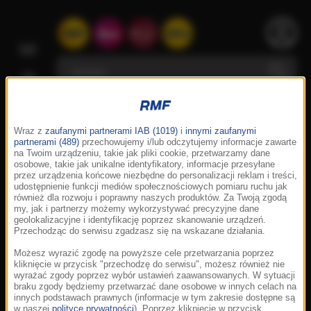
Wraz z
zaufanymi partnerami IAB (1019)
i
innymi zaufanymi
partnerami (489)
przechowujemy i/lub odczytujemy informacje zawarte
na Twoim urządzeniu, takie jak pliki cookie, przetwarzamy dane
osobowe, takie jak unikalne identyfikatory, informacje przesyłane
przez urządzenia końcowe niezbędne do personalizacji reklam i treści,
udostępnienie funkcji mediów społecznościowych pomiaru ruchu jak
również dla rozwoju i poprawny naszych produktów. Za Twoją zgodą
my, jak i partnerzy możemy wykorzystywać precyzyjne dane
geolokalizacyjne i identyfikację poprzez skanowanie urządzeń.
Przechodząc do serwisu zgadzasz się na wskazane działania.
Możesz wyrazić zgodę na powyższe cele przetwarzania poprzez
kliknięcie w przycisk "przechodzę do serwisu", możesz również nie
wyrażać zgody poprzez wybór ustawień zaawansowanych. W sytuacji
braku zgody będziemy przetwarzać dane osobowe w innych celach na
innych podstawach prawnych (informacje w tym zakresie dostępne są
w naszej
polityce prywatności
). Poprzez kliknięcie w przycisk