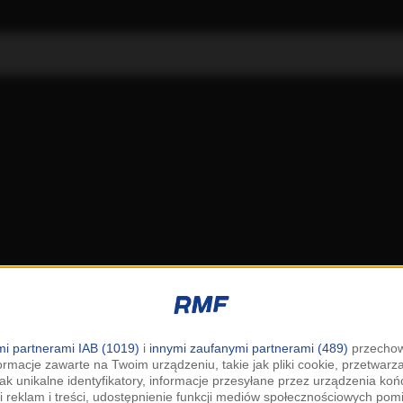
i partnerami IAB (1019)
i
innymi zaufanymi partnerami (489)
przechow
ormacje zawarte na Twoim urządzeniu, takie jak pliki cookie, przetwar
jak unikalne identyfikatory, informacje przesyłane przez urządzenia k
i reklam i treści, udostępnienie funkcji mediów społecznościowych pom