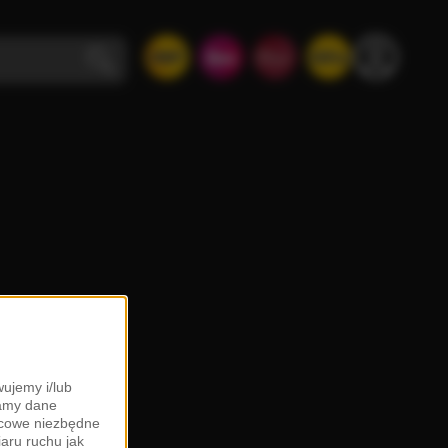
ujemy i/lub
zamy dane
ońcowe niezbędne
iaru ruchu jak