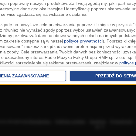
woju i poprawny naszych produktów. Za Twoją zgodą my, jak i partner
recyzyjne dane geolokalizacyjne i identyfikację poprzez skanowanie u
serwisu zgadzasz się na wskazane działania.
zgodę na powyższe cele przetwarzania poprzez kliknięcie w przycisk 
z również nie wyrażać zgody poprzez wybór ustawień zaawansowanych
dziemy przetwarzać dane osobowe w innych celach na innych podsta
ym zakresie dostępne są w naszej
polityce prywatności
). Poprzez kliknię
awansowane" możesz zarządzać swoimi preferencjami przed wyrażenie
ia zgody. Cele przetwarzania Twoich danych bez konieczności uzyska
 o uzasadniony interes Radio Muzyka Fakty Grupa RMF sp. z o.o. sp. k
żliwości sprzeciwienia się takiemu przetwarzaniu znajdziesz w
polityce
nia Twoich danych bez konieczności uzyskania Twojej zgody w oparci
ch Partnerów IAB
oraz możliwość sprzeciwienia się takiemu przetwarza
IENIA ZAAWANSOWANE
PRZEJDŹ DO SERW
aawansowanych.
rowolna i możesz ją w dowolnym momencie wycofać, zgoda będzie też
anych do naszych Zaufanych Partnerów z siedzibą w państwach trzec
szarem Gospodarczym).
awo żądania dostępu, sprostowania, usunięcia lub ograniczenia przet
 złożenia skargi do Prezesa Urzędu Ochrony Danych Osobowych. W pol
acza akceptację
Regulaminu
.
Polityka cookies
.
SpeakUp
.
Prywatność
jdziesz informacje jak wykonać swoje prawa. Szczegółowe informacje 
sp. k.
woich danych znajdują się w polityce prywatności.