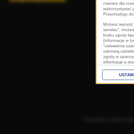
również dla roz
wykorzystywać p
Przechodząc do 
Możesz wyrazić 
serwisu", możes
braku zgody bę
(informacje w t
"ustawienia za
odmową udzielen
zgody w oparciu
informacje o mo
Cele przetwarza
interes
Zaufany
USTAW
ustawieniach z
Zgoda jest dob
przekazywania d
Europejskim Ob
Ponadto masz pr
danych, a także
Korzystanie z portalu ozn
prywatności zna
przetwarzania T