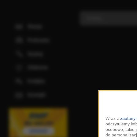
Stacje
Podcasty
Szukaj
Ulubione
Kolejka
Kontakt
Wraz z
zaufanym
odczytujemy inf
osobowe, takie 
do personalizacj