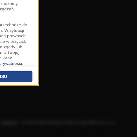
zy możemy
rządzeń.
"przechodzę do
. W sytuacji
wach prawnych
cie w przycisk
m zgody lub
nia Twojej
. oraz
 prywatności
.
u o uzasadniony
niu znajdziesz w
ISU
 podstawą
ich (poza
warzania
ityce
.
Aplikacje
.
© 2026 Radio Muzyka Fakty Grupa RMF sp. z o.o.
na temat