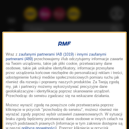
Wraz z
zaufanymi partnerami IAB (1019)
i
innymi zaufanymi
partnerami (489)
przechowujemy i/lub odczytujemy informacje zawarte
na Twoim urządzeniu, takie jak pliki cookie, przetwarzamy dane
osobowe, takie jak unikalne identyfikatory, informacje przesyłane
przez urządzenia końcowe niezbędne do personalizacji reklam i treści,
udostępnienie funkcji mediów społecznościowych pomiaru ruchu jak
również dla rozwoju i poprawny naszych produktów. Za Twoją zgodą
my, jak i partnerzy możemy wykorzystywać precyzyjne dane
geolokalizacyjne i identyfikację poprzez skanowanie urządzeń.
Przechodząc do serwisu zgadzasz się na wskazane działania.
Możesz wyrazić zgodę na powyższe cele przetwarzania poprzez
kliknięcie w przycisk "przechodzę do serwisu", możesz również nie
wyrażać zgody poprzez wybór ustawień zaawansowanych. W sytuacji
braku zgody będziemy przetwarzać dane osobowe w innych celach na
innych podstawach prawnych (informacje w tym zakresie dostępne są
w naszej
polityce prywatności
). Poprzez kliknięcie w przycisk