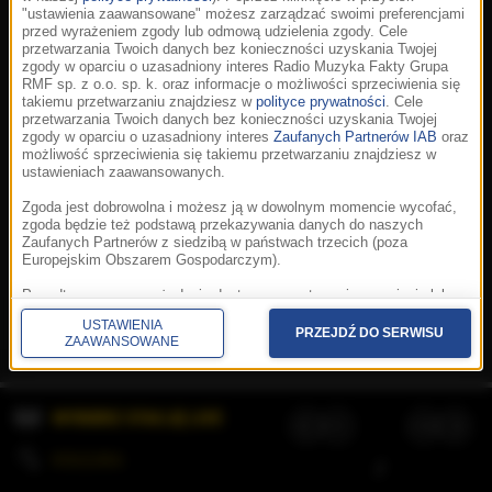
"ustawienia zaawansowane" możesz zarządzać swoimi preferencjami
przed wyrażeniem zgody lub odmową udzielenia zgody. Cele
przetwarzania Twoich danych bez konieczności uzyskania Twojej
zgody w oparciu o uzasadniony interes Radio Muzyka Fakty Grupa
RMF sp. z o.o. sp. k. oraz informacje o możliwości sprzeciwienia się
takiemu przetwarzaniu znajdziesz w
polityce prywatności
. Cele
przetwarzania Twoich danych bez konieczności uzyskania Twojej
zgody w oparciu o uzasadniony interes
Zaufanych Partnerów IAB
oraz
możliwość sprzeciwienia się takiemu przetwarzaniu znajdziesz w
ustawieniach zaawansowanych.
Zgoda jest dobrowolna i możesz ją w dowolnym momencie wycofać,
zgoda będzie też podstawą przekazywania danych do naszych
Zaufanych Partnerów z siedzibą w państwach trzecich (poza
Europejskim Obszarem Gospodarczym).
Korzystanie z portalu oznacza akceptację
Regulaminu
.
Polityka cookies
.
SpeakUp
.
Ponadto masz prawo żądania dostępu, sprostowania, usunięcia lub
Prywatność
.
Aplikacje
.
© 2026 Radio Muzyka
ograniczenia przetwarzania danych, a także złożenia skargi do
Fakty Grupa RMF sp. z o.o. sp. k.
USTAWIENIA
Prezesa Urzędu Ochrony Danych Osobowych. W polityce prywatności
PRZEJDŹ DO SERWISU
ZAAWANSOWANE
znajdziesz informacje jak wykonać swoje prawa. Szczegółowe
informacje na temat przetwarzania Twoich danych znajdują się w
polityce prywatności.
WYBIERZ STACJĘ LIVE
Administratorem tych danych jesteśmy my, czyli Radio Muzyka Fakty
Grupa RMF sp. z o.o. sp. k. z siedzibą w Krakowie, al. Waszyngtona
1.
KOLEJKA
/
Stosowanie plików cookies i innych technologii