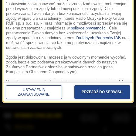
"ustawienia zaawansowane" możesz zarządzać swoimi preferencjami
przed wyrażeniem zgody lub odmową udzielenia zgody. Cele
przetwarzania Twoich danych bez konieczności uzyskania Twojej
zgody w oparciu o uzasadniony interes Radio Muzyka Fakty Grupa
RMF sp. z o.o. sp. k. oraz informacje o możliwości sprzeciwienia się
takiemu przetwarzaniu znajdziesz w
polityce prywatności
. Cele
przetwarzania Twoich danych bez konieczności uzyskania Twojej
zgody w oparciu o uzasadniony interes
Zaufanych Partnerów IAB
oraz
możliwość sprzeciwienia się takiemu przetwarzaniu znajdziesz w
ustawieniach zaawansowanych.
Zgoda jest dobrowolna i możesz ją w dowolnym momencie wycofać,
zgoda będzie też podstawą przekazywania danych do naszych
Zaufanych Partnerów z siedzibą w państwach trzecich (poza
Europejskim Obszarem Gospodarczym).
Korzystanie z portalu oznacza akceptację
Regulaminu
.
Polityka cookies
.
SpeakUp
.
Ponadto masz prawo żądania dostępu, sprostowania, usunięcia lub
Prywatność
.
Aplikacje
.
© 2026 Radio Muzyka
ograniczenia przetwarzania danych, a także złożenia skargi do
Fakty Grupa RMF sp. z o.o. sp. k.
USTAWIENIA
Prezesa Urzędu Ochrony Danych Osobowych. W polityce prywatności
PRZEJDŹ DO SERWISU
ZAAWANSOWANE
znajdziesz informacje jak wykonać swoje prawa. Szczegółowe
informacje na temat przetwarzania Twoich danych znajdują się w
polityce prywatności.
WYBIERZ STACJĘ LIVE
Administratorem tych danych jesteśmy my, czyli Radio Muzyka Fakty
Grupa RMF sp. z o.o. sp. k. z siedzibą w Krakowie, al. Waszyngtona
1.
KOLEJKA
/
Stosowanie plików cookies i innych technologii