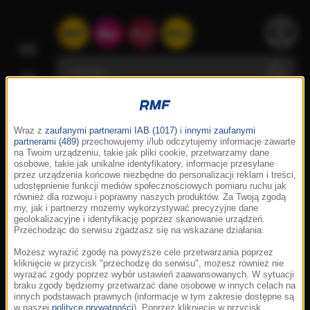
Wraz z
zaufanymi partnerami IAB (1017)
i
innymi zaufanymi
partnerami (489)
przechowujemy i/lub odczytujemy informacje zawarte
na Twoim urządzeniu, takie jak pliki cookie, przetwarzamy dane
osobowe, takie jak unikalne identyfikatory, informacje przesyłane
przez urządzenia końcowe niezbędne do personalizacji reklam i treści,
udostępnienie funkcji mediów społecznościowych pomiaru ruchu jak
również dla rozwoju i poprawny naszych produktów. Za Twoją zgodą
my, jak i partnerzy możemy wykorzystywać precyzyjne dane
geolokalizacyjne i identyfikację poprzez skanowanie urządzeń.
Przechodząc do serwisu zgadzasz się na wskazane działania.
Możesz wyrazić zgodę na powyższe cele przetwarzania poprzez
kliknięcie w przycisk "przechodzę do serwisu", możesz również nie
wyrażać zgody poprzez wybór ustawień zaawansowanych. W sytuacji
braku zgody będziemy przetwarzać dane osobowe w innych celach na
innych podstawach prawnych (informacje w tym zakresie dostępne są
w naszej
polityce prywatności
). Poprzez kliknięcie w przycisk