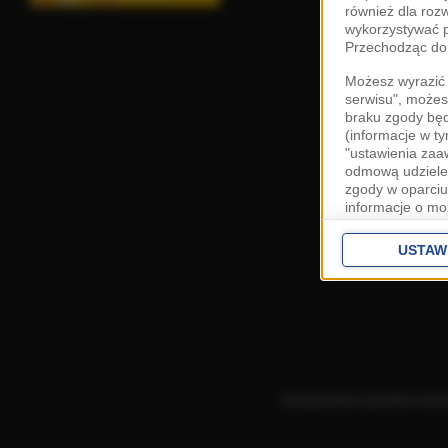
również dla roz
wykorzystywać p
Przechodząc do 
Możesz wyrazić 
serwisu", możes
braku zgody bę
(informacje w t
"ustawienia za
odmową udzielen
zgody w oparciu
informacje o mo
Cele przetwarza
interes
Zaufany
USTAW
ustawieniach z
Zgoda jest dob
przekazywania d
Europejskim Ob
Ponadto masz pr
danych, a także
Korzystanie z portalu ozn
prywatności zna
przetwarzania T