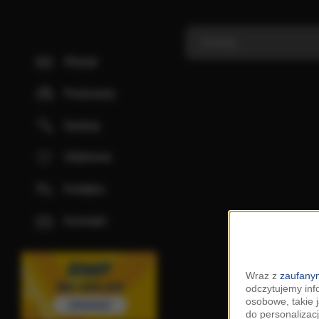
Stacje
Podcasty
Szukaj
Ulubione
Kolejka
Kontakt
Wraz z
zaufanym
odczytujemy inf
osobowe, takie 
do personalizacj