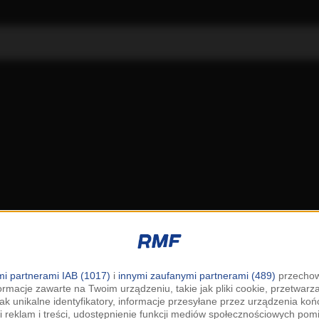
i partnerami IAB (1017)
i
innymi zaufanymi partnerami (489)
przechow
ormacje zawarte na Twoim urządzeniu, takie jak pliki cookie, przetwar
jak unikalne identyfikatory, informacje przesyłane przez urządzenia k
i reklam i treści, udostępnienie funkcji mediów społecznościowych pom