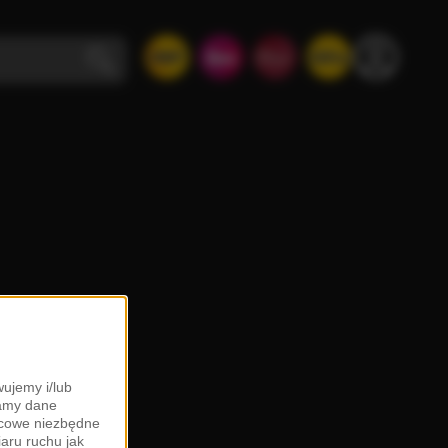
ujemy i/lub
zamy dane
ońcowe niezbędne
iaru ruchu jak