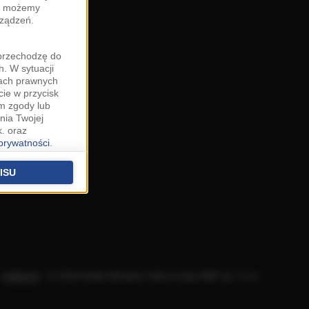
zy możemy
rządzeń.
"przechodzę do
. W sytuacji
wach prawnych
cie w przycisk
m zgody lub
nia Twojej
. oraz
 prywatności
.
u o uzasadniony
niu znajdziesz w
ISU
 podstawą
ich (poza
warzania
ityce
.
Aplikacje
.
© 2026 Radio Muzyka Fakty Grupa RMF sp. z o.o.
na temat