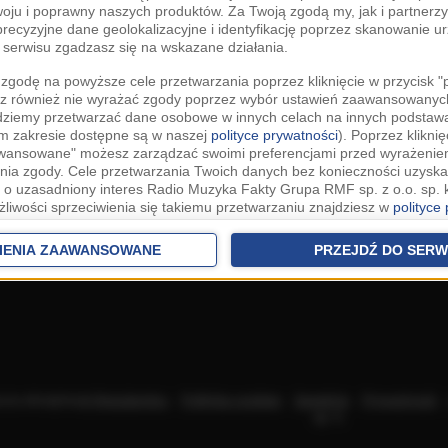
woju i poprawny naszych produktów. Za Twoją zgodą my, jak i partner
recyzyjne dane geolokalizacyjne i identyfikację poprzez skanowanie u
serwisu zgadzasz się na wskazane działania.
zgodę na powyższe cele przetwarzania poprzez kliknięcie w przycisk 
z również nie wyrażać zgody poprzez wybór ustawień zaawansowanych
dziemy przetwarzać dane osobowe w innych celach na innych podsta
ym zakresie dostępne są w naszej
polityce prywatności
). Poprzez kliknię
awansowane" możesz zarządzać swoimi preferencjami przed wyrażenie
ia zgody. Cele przetwarzania Twoich danych bez konieczności uzyska
 o uzasadniony interes Radio Muzyka Fakty Grupa RMF sp. z o.o. sp. k
żliwości sprzeciwienia się takiemu przetwarzaniu znajdziesz w
polityce
nia Twoich danych bez konieczności uzyskania Twojej zgody w oparci
ch Partnerów IAB
oraz możliwość sprzeciwienia się takiemu przetwarza
IENIA ZAAWANSOWANE
PRZEJDŹ DO SERW
aawansowanych.
rowolna i możesz ją w dowolnym momencie wycofać, zgoda będzie też
anych do naszych Zaufanych Partnerów z siedzibą w państwach trzec
szarem Gospodarczym).
awo żądania dostępu, sprostowania, usunięcia lub ograniczenia przet
 złożenia skargi do Prezesa Urzędu Ochrony Danych Osobowych. W pol
acza akceptację
Regulaminu
.
Polityka cookies
.
SpeakUp
.
Prywatność
jdziesz informacje jak wykonać swoje prawa. Szczegółowe informacje 
sp. k.
woich danych znajdują się w polityce prywatności.