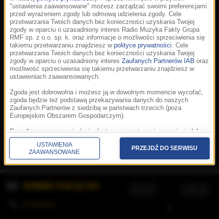
"ustawienia zaawansowane" możesz zarządzać swoimi preferencjami
przed wyrażeniem zgody lub odmową udzielenia zgody. Cele
przetwarzania Twoich danych bez konieczności uzyskania Twojej
zgody w oparciu o uzasadniony interes Radio Muzyka Fakty Grupa
RMF sp. z o.o. sp. k. oraz informacje o możliwości sprzeciwienia się
takiemu przetwarzaniu znajdziesz w
polityce prywatności
. Cele
przetwarzania Twoich danych bez konieczności uzyskania Twojej
zgody w oparciu o uzasadniony interes
Zaufanych Partnerów IAB
oraz
możliwość sprzeciwienia się takiemu przetwarzaniu znajdziesz w
ustawieniach zaawansowanych.
Zgoda jest dobrowolna i możesz ją w dowolnym momencie wycofać,
zgoda będzie też podstawą przekazywania danych do naszych
Zaufanych Partnerów z siedzibą w państwach trzecich (poza
Europejskim Obszarem Gospodarczym).
Korzystanie z portalu oznacza akceptację
Regulaminu
.
Polityka cookies
.
SpeakUp
.
Ponadto masz prawo żądania dostępu, sprostowania, usunięcia lub
Prywatność
.
Aplikacje
.
© 2026 Radio Muzyka
ograniczenia przetwarzania danych, a także złożenia skargi do
Fakty Grupa RMF sp. z o.o. sp. k.
USTAWIENIA
Prezesa Urzędu Ochrony Danych Osobowych. W polityce prywatności
PRZEJDŹ DO SERWISU
ZAAWANSOWANE
znajdziesz informacje jak wykonać swoje prawa. Szczegółowe
informacje na temat przetwarzania Twoich danych znajdują się w
polityce prywatności.
WYBIERZ STACJĘ LIVE
Administratorem tych danych jesteśmy my, czyli Radio Muzyka Fakty
Grupa RMF sp. z o.o. sp. k. z siedzibą w Krakowie, al. Waszyngtona
1.
KOLEJKA
/
Stosowanie plików cookies i innych technologii