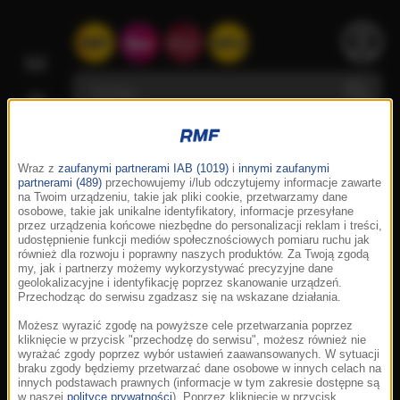
Wraz z
zaufanymi partnerami IAB (1019)
i
innymi zaufanymi
partnerami (489)
przechowujemy i/lub odczytujemy informacje zawarte
na Twoim urządzeniu, takie jak pliki cookie, przetwarzamy dane
osobowe, takie jak unikalne identyfikatory, informacje przesyłane
przez urządzenia końcowe niezbędne do personalizacji reklam i treści,
udostępnienie funkcji mediów społecznościowych pomiaru ruchu jak
również dla rozwoju i poprawny naszych produktów. Za Twoją zgodą
my, jak i partnerzy możemy wykorzystywać precyzyjne dane
geolokalizacyjne i identyfikację poprzez skanowanie urządzeń.
Przechodząc do serwisu zgadzasz się na wskazane działania.
Możesz wyrazić zgodę na powyższe cele przetwarzania poprzez
kliknięcie w przycisk "przechodzę do serwisu", możesz również nie
wyrażać zgody poprzez wybór ustawień zaawansowanych. W sytuacji
braku zgody będziemy przetwarzać dane osobowe w innych celach na
innych podstawach prawnych (informacje w tym zakresie dostępne są
w naszej
polityce prywatności
). Poprzez kliknięcie w przycisk