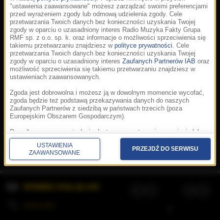
"ustawienia zaawansowane" możesz zarządzać swoimi preferencjami
przed wyrażeniem zgody lub odmową udzielenia zgody. Cele
przetwarzania Twoich danych bez konieczności uzyskania Twojej
zgody w oparciu o uzasadniony interes Radio Muzyka Fakty Grupa
RMF sp. z o.o. sp. k. oraz informacje o możliwości sprzeciwienia się
takiemu przetwarzaniu znajdziesz w
polityce prywatności
. Cele
przetwarzania Twoich danych bez konieczności uzyskania Twojej
zgody w oparciu o uzasadniony interes
Zaufanych Partnerów IAB
oraz
możliwość sprzeciwienia się takiemu przetwarzaniu znajdziesz w
ustawieniach zaawansowanych.
Zgoda jest dobrowolna i możesz ją w dowolnym momencie wycofać,
zgoda będzie też podstawą przekazywania danych do naszych
Zaufanych Partnerów z siedzibą w państwach trzecich (poza
Europejskim Obszarem Gospodarczym).
Korzystanie z portalu oznacza akceptację
Regulaminu
.
Polityka cookies
.
SpeakUp
.
Ponadto masz prawo żądania dostępu, sprostowania, usunięcia lub
Prywatność
.
Aplikacje
.
© 2026 Radio Muzyka
ograniczenia przetwarzania danych, a także złożenia skargi do
Fakty Grupa RMF sp. z o.o. sp. k.
USTAWIENIA
Prezesa Urzędu Ochrony Danych Osobowych. W polityce prywatności
PRZEJDŹ DO SERWISU
ZAAWANSOWANE
znajdziesz informacje jak wykonać swoje prawa. Szczegółowe
informacje na temat przetwarzania Twoich danych znajdują się w
polityce prywatności.
WYBIERZ STACJĘ LIVE
Administratorem tych danych jesteśmy my, czyli Radio Muzyka Fakty
Grupa RMF sp. z o.o. sp. k. z siedzibą w Krakowie, al. Waszyngtona
1.
KOLEJKA
/
Stosowanie plików cookies i innych technologii