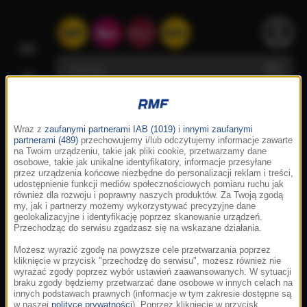
Wraz z
zaufanymi partnerami IAB (1019)
i
innymi zaufanymi
partnerami (489)
przechowujemy i/lub odczytujemy informacje zawarte
na Twoim urządzeniu, takie jak pliki cookie, przetwarzamy dane
osobowe, takie jak unikalne identyfikatory, informacje przesyłane
przez urządzenia końcowe niezbędne do personalizacji reklam i treści,
udostępnienie funkcji mediów społecznościowych pomiaru ruchu jak
również dla rozwoju i poprawny naszych produktów. Za Twoją zgodą
my, jak i partnerzy możemy wykorzystywać precyzyjne dane
geolokalizacyjne i identyfikację poprzez skanowanie urządzeń.
Przechodząc do serwisu zgadzasz się na wskazane działania.
Możesz wyrazić zgodę na powyższe cele przetwarzania poprzez
kliknięcie w przycisk "przechodzę do serwisu", możesz również nie
wyrażać zgody poprzez wybór ustawień zaawansowanych. W sytuacji
braku zgody będziemy przetwarzać dane osobowe w innych celach na
innych podstawach prawnych (informacje w tym zakresie dostępne są
w naszej
polityce prywatności
). Poprzez kliknięcie w przycisk