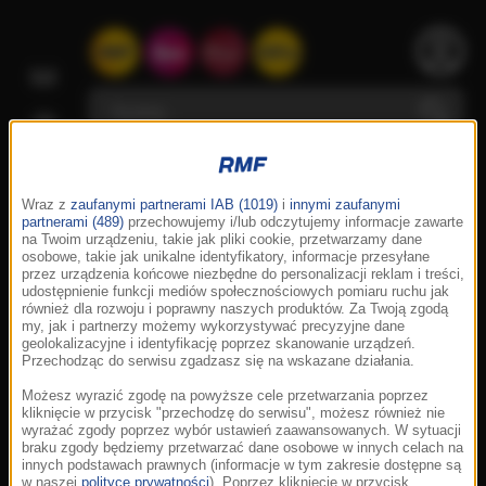
Wraz z
zaufanymi partnerami IAB (1019)
i
innymi zaufanymi
partnerami (489)
przechowujemy i/lub odczytujemy informacje zawarte
na Twoim urządzeniu, takie jak pliki cookie, przetwarzamy dane
osobowe, takie jak unikalne identyfikatory, informacje przesyłane
przez urządzenia końcowe niezbędne do personalizacji reklam i treści,
udostępnienie funkcji mediów społecznościowych pomiaru ruchu jak
również dla rozwoju i poprawny naszych produktów. Za Twoją zgodą
my, jak i partnerzy możemy wykorzystywać precyzyjne dane
geolokalizacyjne i identyfikację poprzez skanowanie urządzeń.
Przechodząc do serwisu zgadzasz się na wskazane działania.
Możesz wyrazić zgodę na powyższe cele przetwarzania poprzez
kliknięcie w przycisk "przechodzę do serwisu", możesz również nie
wyrażać zgody poprzez wybór ustawień zaawansowanych. W sytuacji
braku zgody będziemy przetwarzać dane osobowe w innych celach na
innych podstawach prawnych (informacje w tym zakresie dostępne są
w naszej
polityce prywatności
). Poprzez kliknięcie w przycisk