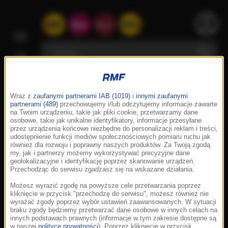
Wraz z
zaufanymi partnerami IAB (1019)
i
innymi zaufanymi
partnerami (489)
przechowujemy i/lub odczytujemy informacje zawarte
na Twoim urządzeniu, takie jak pliki cookie, przetwarzamy dane
osobowe, takie jak unikalne identyfikatory, informacje przesyłane
przez urządzenia końcowe niezbędne do personalizacji reklam i treści,
udostępnienie funkcji mediów społecznościowych pomiaru ruchu jak
również dla rozwoju i poprawny naszych produktów. Za Twoją zgodą
my, jak i partnerzy możemy wykorzystywać precyzyjne dane
geolokalizacyjne i identyfikację poprzez skanowanie urządzeń.
Przechodząc do serwisu zgadzasz się na wskazane działania.
Możesz wyrazić zgodę na powyższe cele przetwarzania poprzez
kliknięcie w przycisk "przechodzę do serwisu", możesz również nie
wyrażać zgody poprzez wybór ustawień zaawansowanych. W sytuacji
braku zgody będziemy przetwarzać dane osobowe w innych celach na
innych podstawach prawnych (informacje w tym zakresie dostępne są
w naszej
polityce prywatności
). Poprzez kliknięcie w przycisk