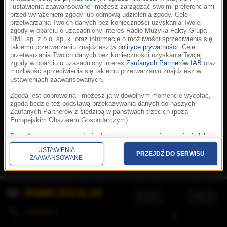
"ustawienia zaawansowane" możesz zarządzać swoimi preferencjami
przed wyrażeniem zgody lub odmową udzielenia zgody. Cele
przetwarzania Twoich danych bez konieczności uzyskania Twojej
zgody w oparciu o uzasadniony interes Radio Muzyka Fakty Grupa
RMF sp. z o.o. sp. k. oraz informacje o możliwości sprzeciwienia się
takiemu przetwarzaniu znajdziesz w
polityce prywatności
. Cele
przetwarzania Twoich danych bez konieczności uzyskania Twojej
zgody w oparciu o uzasadniony interes
Zaufanych Partnerów IAB
oraz
możliwość sprzeciwienia się takiemu przetwarzaniu znajdziesz w
ustawieniach zaawansowanych.
Zgoda jest dobrowolna i możesz ją w dowolnym momencie wycofać,
zgoda będzie też podstawą przekazywania danych do naszych
Zaufanych Partnerów z siedzibą w państwach trzecich (poza
Europejskim Obszarem Gospodarczym).
Korzystanie z portalu oznacza akceptację
Regulaminu
.
Polityka cookies
.
SpeakUp
.
Ponadto masz prawo żądania dostępu, sprostowania, usunięcia lub
Prywatność
.
Aplikacje
.
© 2026 Radio Muzyka
ograniczenia przetwarzania danych, a także złożenia skargi do
Fakty Grupa RMF sp. z o.o. sp. k.
USTAWIENIA
Prezesa Urzędu Ochrony Danych Osobowych. W polityce prywatności
PRZEJDŹ DO SERWISU
ZAAWANSOWANE
znajdziesz informacje jak wykonać swoje prawa. Szczegółowe
informacje na temat przetwarzania Twoich danych znajdują się w
polityce prywatności.
WYBIERZ STACJĘ LIVE
Administratorem tych danych jesteśmy my, czyli Radio Muzyka Fakty
Grupa RMF sp. z o.o. sp. k. z siedzibą w Krakowie, al. Waszyngtona
1.
KOLEJKA
/
Stosowanie plików cookies i innych technologii