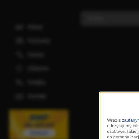
Stacje
Podcasty
Szukaj
Ulubione
Kolejka
Kontakt
Wraz z
zaufanym
odczytujemy inf
osobowe, takie 
do personalizacj