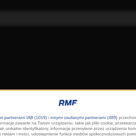
i partnerami IAB (1019)
i
innymi zaufanymi partnerami (489)
przechow
ormacje zawarte na Twoim urządzeniu, takie jak pliki cookie, przetwar
jak unikalne identyfikatory, informacje przesyłane przez urządzenia k
i reklam i treści, udostępnienie funkcji mediów społecznościowych pom