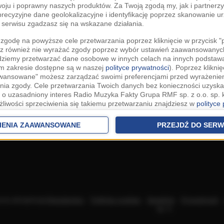
woju i poprawny naszych produktów. Za Twoją zgodą my, jak i partner
recyzyjne dane geolokalizacyjne i identyfikację poprzez skanowanie u
serwisu zgadzasz się na wskazane działania.
zgodę na powyższe cele przetwarzania poprzez kliknięcie w przycisk 
z również nie wyrażać zgody poprzez wybór ustawień zaawansowanych
dziemy przetwarzać dane osobowe w innych celach na innych podsta
ym zakresie dostępne są w naszej
polityce prywatności
). Poprzez kliknię
awansowane" możesz zarządzać swoimi preferencjami przed wyrażenie
ia zgody. Cele przetwarzania Twoich danych bez konieczności uzyska
 o uzasadniony interes Radio Muzyka Fakty Grupa RMF sp. z o.o. sp. k
żliwości sprzeciwienia się takiemu przetwarzaniu znajdziesz w
polityce
nia Twoich danych bez konieczności uzyskania Twojej zgody w oparci
ch Partnerów IAB
oraz możliwość sprzeciwienia się takiemu przetwarza
IENIA ZAAWANSOWANE
PRZEJDŹ DO SERW
aawansowanych.
rowolna i możesz ją w dowolnym momencie wycofać, zgoda będzie też
anych do naszych Zaufanych Partnerów z siedzibą w państwach trzec
szarem Gospodarczym).
awo żądania dostępu, sprostowania, usunięcia lub ograniczenia przet
 złożenia skargi do Prezesa Urzędu Ochrony Danych Osobowych. W pol
acza akceptację
Regulaminu
.
Polityka cookies
.
SpeakUp
.
Prywatność
jdziesz informacje jak wykonać swoje prawa. Szczegółowe informacje 
sp. k.
woich danych znajdują się w polityce prywatności.