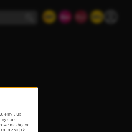
ujemy i/lub
zamy dane
ońcowe niezbędne
iaru ruchu jak