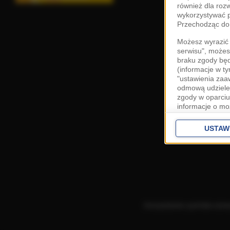
również dla roz
wykorzystywać p
Przechodząc do 
Możesz wyrazić 
serwisu", możes
braku zgody bę
(informacje w t
"ustawienia za
odmową udzielen
zgody w oparciu
informacje o mo
Cele przetwarza
interes
Zaufany
USTAW
ustawieniach z
Zgoda jest dob
przekazywania d
Europejskim Ob
Ponadto masz pr
danych, a także
Korzystanie z portalu ozn
prywatności zna
przetwarzania T