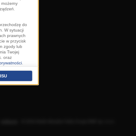
zy możemy
rządzeń.
"przechodzę do
. W sytuacji
wach prawnych
cie w przycisk
m zgody lub
nia Twojej
. oraz
 prywatności
.
u o uzasadniony
niu znajdziesz w
ISU
 podstawą
ich (poza
warzania
ityce
.
Aplikacje
.
© 2026 Radio Muzyka Fakty Grupa RMF sp. z o.o.
na temat