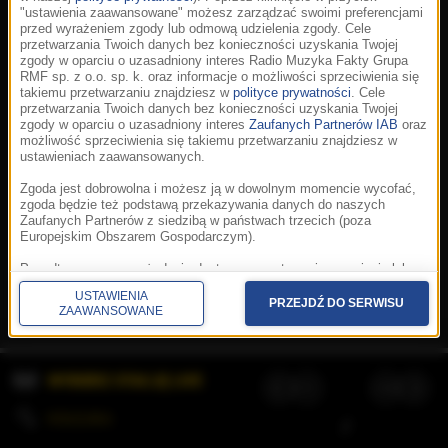
"ustawienia zaawansowane" możesz zarządzać swoimi preferencjami
przed wyrażeniem zgody lub odmową udzielenia zgody. Cele
przetwarzania Twoich danych bez konieczności uzyskania Twojej
zgody w oparciu o uzasadniony interes Radio Muzyka Fakty Grupa
RMF sp. z o.o. sp. k. oraz informacje o możliwości sprzeciwienia się
takiemu przetwarzaniu znajdziesz w
polityce prywatności
. Cele
przetwarzania Twoich danych bez konieczności uzyskania Twojej
zgody w oparciu o uzasadniony interes
Zaufanych Partnerów IAB
oraz
możliwość sprzeciwienia się takiemu przetwarzaniu znajdziesz w
ustawieniach zaawansowanych.
Zgoda jest dobrowolna i możesz ją w dowolnym momencie wycofać,
zgoda będzie też podstawą przekazywania danych do naszych
Zaufanych Partnerów z siedzibą w państwach trzecich (poza
Europejskim Obszarem Gospodarczym).
Korzystanie z portalu oznacza akceptację
Regulaminu
.
Polityka cookies
.
SpeakUp
.
Ponadto masz prawo żądania dostępu, sprostowania, usunięcia lub
Prywatność
.
Aplikacje
.
© 2026 Radio Muzyka
ograniczenia przetwarzania danych, a także złożenia skargi do
Fakty Grupa RMF sp. z o.o. sp. k.
USTAWIENIA
Prezesa Urzędu Ochrony Danych Osobowych. W polityce prywatności
PRZEJDŹ DO SERWISU
ZAAWANSOWANE
znajdziesz informacje jak wykonać swoje prawa. Szczegółowe
informacje na temat przetwarzania Twoich danych znajdują się w
polityce prywatności.
WYBIERZ STACJĘ LIVE
Administratorem tych danych jesteśmy my, czyli Radio Muzyka Fakty
Grupa RMF sp. z o.o. sp. k. z siedzibą w Krakowie, al. Waszyngtona
1.
KOLEJKA
/
Stosowanie plików cookies i innych technologii