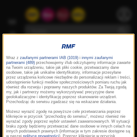
Wraz z
zaufanymi partnerami IAB (1019)
i
innymi zaufanymi
partnerami (489)
przechowujemy i/lub odczytujemy informacje zawarte
na Twoim urządzeniu, takie jak pliki cookie, przetwarzamy dane
osobowe, takie jak unikalne identyfikatory, informacje przesyłane
przez urządzenia końcowe niezbędne do personalizacji reklam i treści,
udostępnienie funkcji mediów społecznościowych pomiaru ruchu jak
również dla rozwoju i poprawny naszych produktów. Za Twoją zgodą
my, jak i partnerzy możemy wykorzystywać precyzyjne dane
geolokalizacyjne i identyfikację poprzez skanowanie urządzeń.
Przechodząc do serwisu zgadzasz się na wskazane działania.
Możesz wyrazić zgodę na powyższe cele przetwarzania poprzez
kliknięcie w przycisk "przechodzę do serwisu", możesz również nie
wyrażać zgody poprzez wybór ustawień zaawansowanych. W sytuacji
braku zgody będziemy przetwarzać dane osobowe w innych celach na
innych podstawach prawnych (informacje w tym zakresie dostępne są
w naszej
polityce prywatności
). Poprzez kliknięcie w przycisk