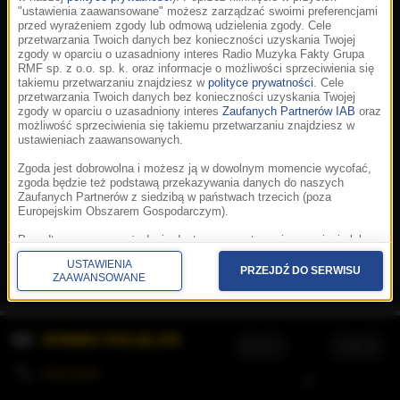
"ustawienia zaawansowane" możesz zarządzać swoimi preferencjami
przed wyrażeniem zgody lub odmową udzielenia zgody. Cele
przetwarzania Twoich danych bez konieczności uzyskania Twojej
zgody w oparciu o uzasadniony interes Radio Muzyka Fakty Grupa
RMF sp. z o.o. sp. k. oraz informacje o możliwości sprzeciwienia się
takiemu przetwarzaniu znajdziesz w
polityce prywatności
. Cele
przetwarzania Twoich danych bez konieczności uzyskania Twojej
zgody w oparciu o uzasadniony interes
Zaufanych Partnerów IAB
oraz
możliwość sprzeciwienia się takiemu przetwarzaniu znajdziesz w
ustawieniach zaawansowanych.
Zgoda jest dobrowolna i możesz ją w dowolnym momencie wycofać,
zgoda będzie też podstawą przekazywania danych do naszych
Zaufanych Partnerów z siedzibą w państwach trzecich (poza
Europejskim Obszarem Gospodarczym).
Korzystanie z portalu oznacza akceptację
Regulaminu
.
Polityka cookies
.
SpeakUp
.
Ponadto masz prawo żądania dostępu, sprostowania, usunięcia lub
Prywatność
.
Aplikacje
.
© 2026 Radio Muzyka
ograniczenia przetwarzania danych, a także złożenia skargi do
Fakty Grupa RMF sp. z o.o. sp. k.
USTAWIENIA
Prezesa Urzędu Ochrony Danych Osobowych. W polityce prywatności
PRZEJDŹ DO SERWISU
ZAAWANSOWANE
znajdziesz informacje jak wykonać swoje prawa. Szczegółowe
informacje na temat przetwarzania Twoich danych znajdują się w
polityce prywatności.
WYBIERZ STACJĘ LIVE
Administratorem tych danych jesteśmy my, czyli Radio Muzyka Fakty
Grupa RMF sp. z o.o. sp. k. z siedzibą w Krakowie, al. Waszyngtona
1.
KOLEJKA
/
Stosowanie plików cookies i innych technologii