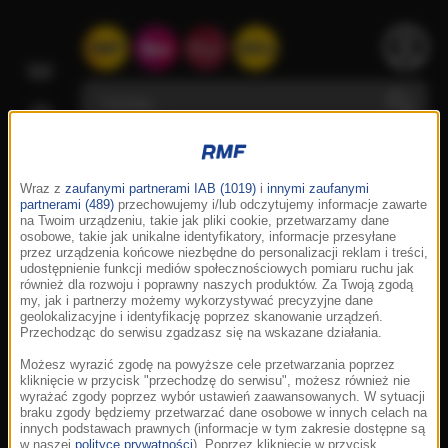
Wraz z
zaufanymi partnerami IAB (1019)
i
innymi zaufanymi
partnerami (489)
przechowujemy i/lub odczytujemy informacje zawarte
na Twoim urządzeniu, takie jak pliki cookie, przetwarzamy dane
osobowe, takie jak unikalne identyfikatory, informacje przesyłane
przez urządzenia końcowe niezbędne do personalizacji reklam i treści,
udostępnienie funkcji mediów społecznościowych pomiaru ruchu jak
również dla rozwoju i poprawny naszych produktów. Za Twoją zgodą
my, jak i partnerzy możemy wykorzystywać precyzyjne dane
geolokalizacyjne i identyfikację poprzez skanowanie urządzeń.
Przechodząc do serwisu zgadzasz się na wskazane działania.
Możesz wyrazić zgodę na powyższe cele przetwarzania poprzez
kliknięcie w przycisk "przechodzę do serwisu", możesz również nie
wyrażać zgody poprzez wybór ustawień zaawansowanych. W sytuacji
braku zgody będziemy przetwarzać dane osobowe w innych celach na
innych podstawach prawnych (informacje w tym zakresie dostępne są
w naszej
polityce prywatności
). Poprzez kliknięcie w przycisk