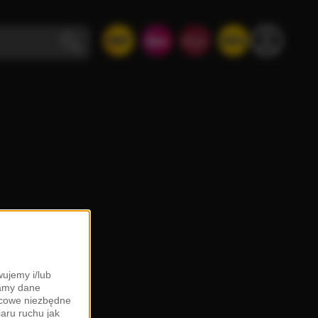
ujemy i/lub
zamy dane
ońcowe niezbędne
iaru ruchu jak