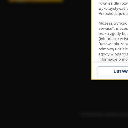
również dla roz
wykorzystywać p
Przechodząc do 
Możesz wyrazić 
serwisu", możes
braku zgody bę
(informacje w t
"ustawienia za
odmową udzielen
zgody w oparciu
informacje o mo
Cele przetwarza
interes
Zaufany
USTAW
ustawieniach z
Zgoda jest dob
przekazywania d
Europejskim Ob
Ponadto masz pr
danych, a także
Korzystanie z portalu ozn
prywatności zna
przetwarzania T