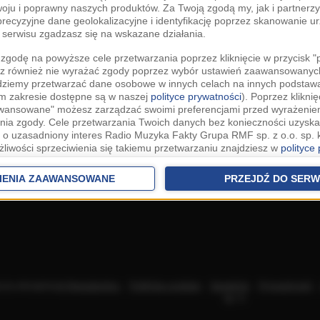
woju i poprawny naszych produktów. Za Twoją zgodą my, jak i partner
recyzyjne dane geolokalizacyjne i identyfikację poprzez skanowanie u
serwisu zgadzasz się na wskazane działania.
zgodę na powyższe cele przetwarzania poprzez kliknięcie w przycisk 
z również nie wyrażać zgody poprzez wybór ustawień zaawansowanych
dziemy przetwarzać dane osobowe w innych celach na innych podsta
ym zakresie dostępne są w naszej
polityce prywatności
). Poprzez kliknię
awansowane" możesz zarządzać swoimi preferencjami przed wyrażenie
ia zgody. Cele przetwarzania Twoich danych bez konieczności uzyska
 o uzasadniony interes Radio Muzyka Fakty Grupa RMF sp. z o.o. sp. k
żliwości sprzeciwienia się takiemu przetwarzaniu znajdziesz w
polityce
nia Twoich danych bez konieczności uzyskania Twojej zgody w oparci
ch Partnerów IAB
oraz możliwość sprzeciwienia się takiemu przetwarza
IENIA ZAAWANSOWANE
PRZEJDŹ DO SERW
aawansowanych.
rowolna i możesz ją w dowolnym momencie wycofać, zgoda będzie też
anych do naszych Zaufanych Partnerów z siedzibą w państwach trzec
szarem Gospodarczym).
awo żądania dostępu, sprostowania, usunięcia lub ograniczenia przet
 złożenia skargi do Prezesa Urzędu Ochrony Danych Osobowych. W pol
acza akceptację
Regulaminu
.
Polityka cookies
.
SpeakUp
.
Prywatność
jdziesz informacje jak wykonać swoje prawa. Szczegółowe informacje 
sp. k.
woich danych znajdują się w polityce prywatności.