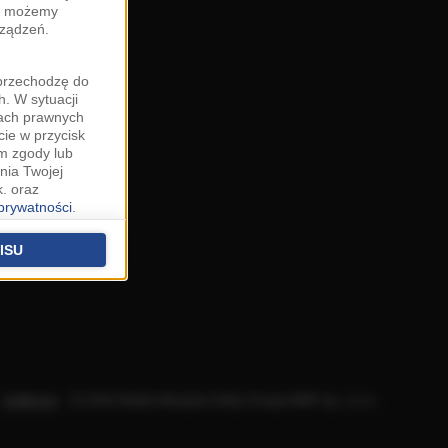
zy możemy
rządzeń.
"przechodzę do
. W sytuacji
wach prawnych
cie w przycisk
m zgody lub
nia Twojej
. oraz
 prywatności
.
u o uzasadniony
niu znajdziesz w
ISU
 podstawą
ich (poza
warzania
ityce
.
Aplikacje
.
© 2026 Radio Muzyka Fakty Grupa RMF sp. z o.o.
na temat