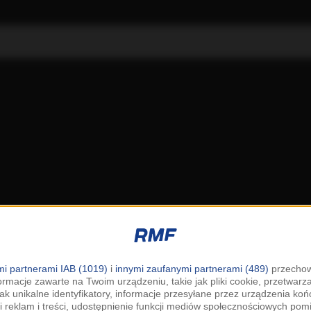
i partnerami IAB (1019)
i
innymi zaufanymi partnerami (489)
przechow
ormacje zawarte na Twoim urządzeniu, takie jak pliki cookie, przetwar
jak unikalne identyfikatory, informacje przesyłane przez urządzenia k
i reklam i treści, udostępnienie funkcji mediów społecznościowych pom