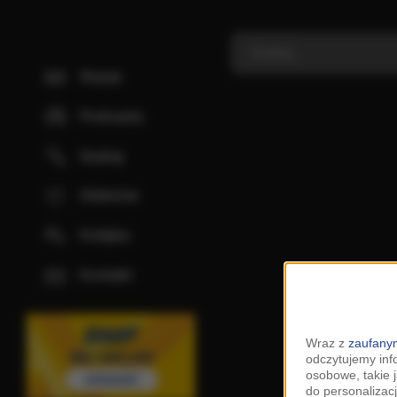
Stacje
Podcasty
Szukaj
Ulubione
Kolejka
Kontakt
Wraz z
zaufanym
odczytujemy inf
osobowe, takie 
do personalizacj