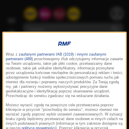
Wraz z
zaufanymi partnerami IAB (1019)
i
innymi zaufanymi
partnerami (489)
przechowujemy i/lub odczytujemy informacje zawarte
na Twoim urządzeniu, takie jak pliki cookie, przetwarzamy dane
osobowe, takie jak unikalne identyfikatory, informacje przesyłane
przez urządzenia końcowe niezbędne do personalizacji reklam i treści,
udostępnienie funkcji mediów społecznościowych pomiaru ruchu jak
również dla rozwoju i poprawny naszych produktów. Za Twoją zgodą
my, jak i partnerzy możemy wykorzystywać precyzyjne dane
geolokalizacyjne i identyfikację poprzez skanowanie urządzeń.
Przechodząc do serwisu zgadzasz się na wskazane działania.
Możesz wyrazić zgodę na powyższe cele przetwarzania poprzez
kliknięcie w przycisk "przechodzę do serwisu", możesz również nie
wyrażać zgody poprzez wybór ustawień zaawansowanych. W sytuacji
braku zgody będziemy przetwarzać dane osobowe w innych celach na
innych podstawach prawnych (informacje w tym zakresie dostępne są
w naszej
polityce prywatności
). Poprzez kliknięcie w przycisk