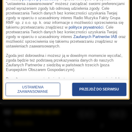
"ustawienia zaawansowane" możesz zarządzać swoimi preferencjami
przed wyrażeniem zgody lub odmową udzielenia zgody. Cele
przetwarzania Twoich danych bez konieczności uzyskania Twojej
zgody w oparciu o uzasadniony interes Radio Muzyka Fakty Grupa
RMF sp. z o.o. sp. k. oraz informacje o możliwości sprzeciwienia się
takiemu przetwarzaniu znajdziesz w
polityce prywatności
. Cele
przetwarzania Twoich danych bez konieczności uzyskania Twojej
zgody w oparciu o uzasadniony interes
Zaufanych Partnerów IAB
oraz
możliwość sprzeciwienia się takiemu przetwarzaniu znajdziesz w
ustawieniach zaawansowanych.
Zgoda jest dobrowolna i możesz ją w dowolnym momencie wycofać,
zgoda będzie też podstawą przekazywania danych do naszych
Zaufanych Partnerów z siedzibą w państwach trzecich (poza
Europejskim Obszarem Gospodarczym).
Korzystanie z portalu oznacza akceptację
Regulaminu
.
Polityka cookies
.
SpeakUp
.
Ponadto masz prawo żądania dostępu, sprostowania, usunięcia lub
Prywatność
.
Aplikacje
.
© 2026 Radio Muzyka
ograniczenia przetwarzania danych, a także złożenia skargi do
Fakty Grupa RMF sp. z o.o. sp. k.
USTAWIENIA
Prezesa Urzędu Ochrony Danych Osobowych. W polityce prywatności
PRZEJDŹ DO SERWISU
ZAAWANSOWANE
znajdziesz informacje jak wykonać swoje prawa. Szczegółowe
informacje na temat przetwarzania Twoich danych znajdują się w
polityce prywatności.
WYBIERZ STACJĘ LIVE
Administratorem tych danych jesteśmy my, czyli Radio Muzyka Fakty
Grupa RMF sp. z o.o. sp. k. z siedzibą w Krakowie, al. Waszyngtona
1.
KOLEJKA
/
Stosowanie plików cookies i innych technologii