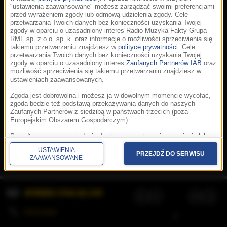
"ustawienia zaawansowane" możesz zarządzać swoimi preferencjami
przed wyrażeniem zgody lub odmową udzielenia zgody. Cele
przetwarzania Twoich danych bez konieczności uzyskania Twojej
zgody w oparciu o uzasadniony interes Radio Muzyka Fakty Grupa
RMF sp. z o.o. sp. k. oraz informacje o możliwości sprzeciwienia się
takiemu przetwarzaniu znajdziesz w
polityce prywatności
. Cele
przetwarzania Twoich danych bez konieczności uzyskania Twojej
zgody w oparciu o uzasadniony interes
Zaufanych Partnerów IAB
oraz
możliwość sprzeciwienia się takiemu przetwarzaniu znajdziesz w
ustawieniach zaawansowanych.
Zgoda jest dobrowolna i możesz ją w dowolnym momencie wycofać,
zgoda będzie też podstawą przekazywania danych do naszych
Zaufanych Partnerów z siedzibą w państwach trzecich (poza
Europejskim Obszarem Gospodarczym).
Korzystanie z portalu oznacza akceptację
Regulaminu
.
Polityka cookies
.
SpeakUp
.
Ponadto masz prawo żądania dostępu, sprostowania, usunięcia lub
Prywatność
.
Aplikacje
.
© 2026 Radio Muzyka
ograniczenia przetwarzania danych, a także złożenia skargi do
Fakty Grupa RMF sp. z o.o. sp. k.
USTAWIENIA
Prezesa Urzędu Ochrony Danych Osobowych. W polityce prywatności
PRZEJDŹ DO SERWISU
ZAAWANSOWANE
znajdziesz informacje jak wykonać swoje prawa. Szczegółowe
informacje na temat przetwarzania Twoich danych znajdują się w
polityce prywatności.
WYBIERZ STACJĘ LIVE
Administratorem tych danych jesteśmy my, czyli Radio Muzyka Fakty
Grupa RMF sp. z o.o. sp. k. z siedzibą w Krakowie, al. Waszyngtona
1.
KOLEJKA
/
Stosowanie plików cookies i innych technologii