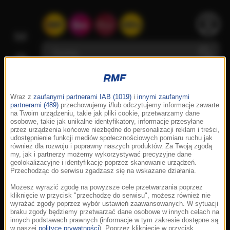
Wraz z
zaufanymi partnerami IAB (1019)
i
innymi zaufanymi
partnerami (489)
przechowujemy i/lub odczytujemy informacje zawarte
na Twoim urządzeniu, takie jak pliki cookie, przetwarzamy dane
osobowe, takie jak unikalne identyfikatory, informacje przesyłane
przez urządzenia końcowe niezbędne do personalizacji reklam i treści,
udostępnienie funkcji mediów społecznościowych pomiaru ruchu jak
również dla rozwoju i poprawny naszych produktów. Za Twoją zgodą
my, jak i partnerzy możemy wykorzystywać precyzyjne dane
geolokalizacyjne i identyfikację poprzez skanowanie urządzeń.
Przechodząc do serwisu zgadzasz się na wskazane działania.
Możesz wyrazić zgodę na powyższe cele przetwarzania poprzez
kliknięcie w przycisk "przechodzę do serwisu", możesz również nie
wyrażać zgody poprzez wybór ustawień zaawansowanych. W sytuacji
braku zgody będziemy przetwarzać dane osobowe w innych celach na
innych podstawach prawnych (informacje w tym zakresie dostępne są
w naszej
polityce prywatności
). Poprzez kliknięcie w przycisk