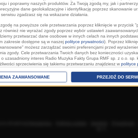
woju i poprawny naszych produktów. Za Twoją zgodą my, jak i partner
recyzyjne dane geolokalizacyjne i identyfikację poprzez skanowanie u
serwisu zgadzasz się na wskazane działania.
zgodę na powyższe cele przetwarzania poprzez kliknięcie w przycisk 
z również nie wyrażać zgody poprzez wybór ustawień zaawansowanych
dziemy przetwarzać dane osobowe w innych celach na innych podsta
ym zakresie dostępne są w naszej
polityce prywatności
). Poprzez kliknię
awansowane" możesz zarządzać swoimi preferencjami przed wyrażenie
ia zgody. Cele przetwarzania Twoich danych bez konieczności uzyska
 o uzasadniony interes Radio Muzyka Fakty Grupa RMF sp. z o.o. sp. k
żliwości sprzeciwienia się takiemu przetwarzaniu znajdziesz w
polityce
nia Twoich danych bez konieczności uzyskania Twojej zgody w oparci
ch Partnerów IAB
oraz możliwość sprzeciwienia się takiemu przetwarza
IENIA ZAAWANSOWANE
PRZEJDŹ DO SERW
aawansowanych.
rowolna i możesz ją w dowolnym momencie wycofać, zgoda będzie też
anych do naszych Zaufanych Partnerów z siedzibą w państwach trzec
szarem Gospodarczym).
awo żądania dostępu, sprostowania, usunięcia lub ograniczenia przet
 złożenia skargi do Prezesa Urzędu Ochrony Danych Osobowych. W pol
acza akceptację
Regulaminu
.
Polityka cookies
.
SpeakUp
.
Prywatność
jdziesz informacje jak wykonać swoje prawa. Szczegółowe informacje 
sp. k.
woich danych znajdują się w polityce prywatności.