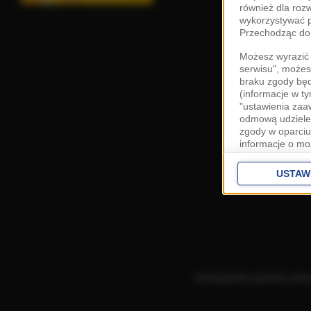
również dla roz
wykorzystywać p
Przechodząc do 
Możesz wyrazić 
serwisu", możes
braku zgody bę
(informacje w t
"ustawienia za
odmową udzielen
zgody w oparciu
informacje o mo
Cele przetwarza
interes
Zaufany
USTAW
ustawieniach z
Zgoda jest dob
przekazywania d
Europejskim Ob
Ponadto masz pr
danych, a także
Korzystanie z portalu ozn
prywatności zna
przetwarzania T