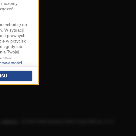
zy możemy
rządzeń.
"przechodzę do
. W sytuacji
wach prawnych
cie w przycisk
m zgody lub
nia Twojej
. oraz
 prywatności
.
u o uzasadniony
niu znajdziesz w
ISU
 podstawą
ich (poza
warzania
ityce
.
Aplikacje
.
© 2026 Radio Muzyka Fakty Grupa RMF sp. z o.o.
na temat