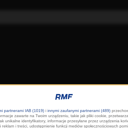
i partnerami IAB (1019)
i
innymi zaufanymi partnerami (489)
przechow
ormacje zawarte na Twoim urządzeniu, takie jak pliki cookie, przetwar
jak unikalne identyfikatory, informacje przesyłane przez urządzenia k
i reklam i treści, udostępnienie funkcji mediów społecznościowych pom