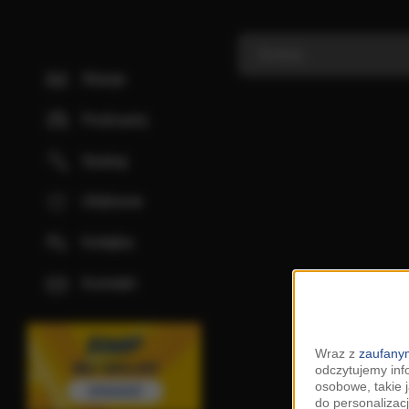
Stacje
Podcasty
Szukaj
Ulubione
Kolejka
Kontakt
Wraz z
zaufanym
odczytujemy inf
osobowe, takie 
do personalizacj