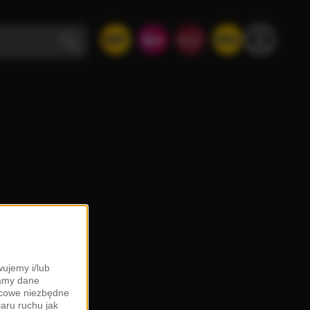
ujemy i/lub
zamy dane
ońcowe niezbędne
iaru ruchu jak