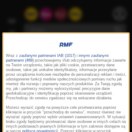
Wraz z
zaufanymi partnerami IAB (1017)
i
innymi zaufanymi
partnerami (489)
przechowujemy i/lub odczytujemy informacje zawarte
na Twoim urządzeniu, takie jak pliki cookie, przetwarzamy dane
osobowe, takie jak unikalne identyfikatory, informacje przesyłane
przez urządzenia końcowe niezbędne do personalizacji reklam i treści,
udostępnienie funkcji mediów społecznościowych pomiaru ruchu jak
również dla rozwoju i poprawny naszych produktów. Za Twoją zgodą
my, jak i partnerzy możemy wykorzystywać precyzyjne dane
geolokalizacyjne i identyfikację poprzez skanowanie urządzeń.
Przechodząc do serwisu zgadzasz się na wskazane działania.
Możesz wyrazić zgodę na powyższe cele przetwarzania poprzez
kliknięcie w przycisk "przechodzę do serwisu", możesz również nie
wyrażać zgody poprzez wybór ustawień zaawansowanych. W sytuacji
braku zgody będziemy przetwarzać dane osobowe w innych celach na
innych podstawach prawnych (informacje w tym zakresie dostępne są
w naszej
polityce prywatności
). Poprzez kliknięcie w przycisk