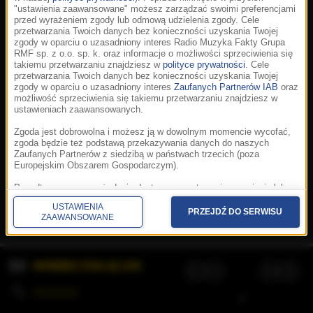
"ustawienia zaawansowane" możesz zarządzać swoimi preferencjami
przed wyrażeniem zgody lub odmową udzielenia zgody. Cele
przetwarzania Twoich danych bez konieczności uzyskania Twojej
zgody w oparciu o uzasadniony interes Radio Muzyka Fakty Grupa
RMF sp. z o.o. sp. k. oraz informacje o możliwości sprzeciwienia się
takiemu przetwarzaniu znajdziesz w
polityce prywatności
. Cele
przetwarzania Twoich danych bez konieczności uzyskania Twojej
zgody w oparciu o uzasadniony interes
Zaufanych Partnerów IAB
oraz
możliwość sprzeciwienia się takiemu przetwarzaniu znajdziesz w
ustawieniach zaawansowanych.
Zgoda jest dobrowolna i możesz ją w dowolnym momencie wycofać,
zgoda będzie też podstawą przekazywania danych do naszych
Zaufanych Partnerów z siedzibą w państwach trzecich (poza
Europejskim Obszarem Gospodarczym).
Korzystanie z portalu oznacza akceptację
Regulaminu
.
Polityka cookies
.
SpeakUp
.
Ponadto masz prawo żądania dostępu, sprostowania, usunięcia lub
Prywatność
.
Aplikacje
.
© 2026 Radio Muzyka
ograniczenia przetwarzania danych, a także złożenia skargi do
Fakty Grupa RMF sp. z o.o. sp. k.
USTAWIENIA
Prezesa Urzędu Ochrony Danych Osobowych. W polityce prywatności
PRZEJDŹ DO SERWISU
ZAAWANSOWANE
znajdziesz informacje jak wykonać swoje prawa. Szczegółowe
informacje na temat przetwarzania Twoich danych znajdują się w
polityce prywatności.
WYBIERZ STACJĘ LIVE
Administratorem tych danych jesteśmy my, czyli Radio Muzyka Fakty
Grupa RMF sp. z o.o. sp. k. z siedzibą w Krakowie, al. Waszyngtona
1.
KOLEJKA
/
Stosowanie plików cookies i innych technologii