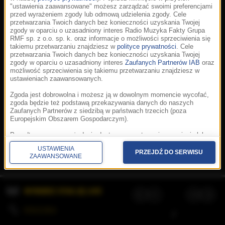
"ustawienia zaawansowane" możesz zarządzać swoimi preferencjami
przed wyrażeniem zgody lub odmową udzielenia zgody. Cele
przetwarzania Twoich danych bez konieczności uzyskania Twojej
zgody w oparciu o uzasadniony interes Radio Muzyka Fakty Grupa
RMF sp. z o.o. sp. k. oraz informacje o możliwości sprzeciwienia się
takiemu przetwarzaniu znajdziesz w
polityce prywatności
. Cele
przetwarzania Twoich danych bez konieczności uzyskania Twojej
zgody w oparciu o uzasadniony interes
Zaufanych Partnerów IAB
oraz
możliwość sprzeciwienia się takiemu przetwarzaniu znajdziesz w
ustawieniach zaawansowanych.
Zgoda jest dobrowolna i możesz ją w dowolnym momencie wycofać,
zgoda będzie też podstawą przekazywania danych do naszych
Zaufanych Partnerów z siedzibą w państwach trzecich (poza
Europejskim Obszarem Gospodarczym).
Korzystanie z portalu oznacza akceptację
Regulaminu
.
Polityka cookies
.
SpeakUp
.
Ponadto masz prawo żądania dostępu, sprostowania, usunięcia lub
Prywatność
.
Aplikacje
.
© 2026 Radio Muzyka
ograniczenia przetwarzania danych, a także złożenia skargi do
Fakty Grupa RMF sp. z o.o. sp. k.
USTAWIENIA
Prezesa Urzędu Ochrony Danych Osobowych. W polityce prywatności
PRZEJDŹ DO SERWISU
ZAAWANSOWANE
znajdziesz informacje jak wykonać swoje prawa. Szczegółowe
informacje na temat przetwarzania Twoich danych znajdują się w
polityce prywatności.
WYBIERZ STACJĘ LIVE
Administratorem tych danych jesteśmy my, czyli Radio Muzyka Fakty
Grupa RMF sp. z o.o. sp. k. z siedzibą w Krakowie, al. Waszyngtona
1.
KOLEJKA
/
Stosowanie plików cookies i innych technologii