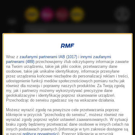
Wraz z
zaufanymi partnerami IAB (1017)
i
innymi zaufanymi
partnerami (489)
przechowujemy i/lub odczytujemy informacje zawarte
na Twoim urządzeniu, takie jak pliki cookie, przetwarzamy dane
osobowe, takie jak unikalne identyfikatory, informacje przesyłane
przez urządzenia końcowe niezbędne do personalizacji reklam i treści,
udostępnienie funkcji mediów społecznościowych pomiaru ruchu jak
również dla rozwoju i poprawny naszych produktów. Za Twoją zgodą
my, jak i partnerzy możemy wykorzystywać precyzyjne dane
geolokalizacyjne i identyfikację poprzez skanowanie urządzeń.
Przechodząc do serwisu zgadzasz się na wskazane działania.
Możesz wyrazić zgodę na powyższe cele przetwarzania poprzez
kliknięcie w przycisk "przechodzę do serwisu", możesz również nie
wyrażać zgody poprzez wybór ustawień zaawansowanych. W sytuacji
braku zgody będziemy przetwarzać dane osobowe w innych celach na
innych podstawach prawnych (informacje w tym zakresie dostępne są
w naszej
polityce prywatności
). Poprzez kliknięcie w przycisk