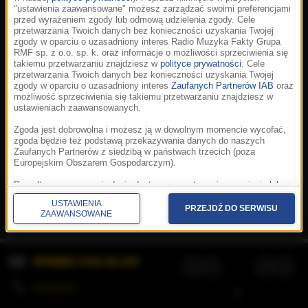
"ustawienia zaawansowane" możesz zarządzać swoimi preferencjami
przed wyrażeniem zgody lub odmową udzielenia zgody. Cele
przetwarzania Twoich danych bez konieczności uzyskania Twojej
zgody w oparciu o uzasadniony interes Radio Muzyka Fakty Grupa
RMF sp. z o.o. sp. k. oraz informacje o możliwości sprzeciwienia się
takiemu przetwarzaniu znajdziesz w
polityce prywatności
. Cele
przetwarzania Twoich danych bez konieczności uzyskania Twojej
zgody w oparciu o uzasadniony interes
Zaufanych Partnerów IAB
oraz
możliwość sprzeciwienia się takiemu przetwarzaniu znajdziesz w
ustawieniach zaawansowanych.
Zgoda jest dobrowolna i możesz ją w dowolnym momencie wycofać,
zgoda będzie też podstawą przekazywania danych do naszych
Zaufanych Partnerów z siedzibą w państwach trzecich (poza
Europejskim Obszarem Gospodarczym).
Korzystanie z portalu oznacza akceptację
Regulaminu
.
Polityka cookies
.
SpeakUp
.
Ponadto masz prawo żądania dostępu, sprostowania, usunięcia lub
Prywatność
.
Aplikacje
.
© 2026 Radio Muzyka
ograniczenia przetwarzania danych, a także złożenia skargi do
Fakty Grupa RMF sp. z o.o. sp. k.
USTAWIENIA
Prezesa Urzędu Ochrony Danych Osobowych. W polityce prywatności
PRZEJDŹ DO SERWISU
ZAAWANSOWANE
znajdziesz informacje jak wykonać swoje prawa. Szczegółowe
informacje na temat przetwarzania Twoich danych znajdują się w
polityce prywatności.
WYBIERZ STACJĘ LIVE
Administratorem tych danych jesteśmy my, czyli Radio Muzyka Fakty
Grupa RMF sp. z o.o. sp. k. z siedzibą w Krakowie, al. Waszyngtona
1.
KOLEJKA
/
Stosowanie plików cookies i innych technologii