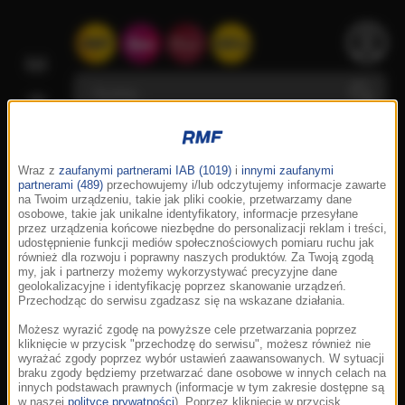
Wraz z
zaufanymi partnerami IAB (1019)
i
innymi zaufanymi
partnerami (489)
przechowujemy i/lub odczytujemy informacje zawarte
na Twoim urządzeniu, takie jak pliki cookie, przetwarzamy dane
osobowe, takie jak unikalne identyfikatory, informacje przesyłane
przez urządzenia końcowe niezbędne do personalizacji reklam i treści,
udostępnienie funkcji mediów społecznościowych pomiaru ruchu jak
również dla rozwoju i poprawny naszych produktów. Za Twoją zgodą
my, jak i partnerzy możemy wykorzystywać precyzyjne dane
geolokalizacyjne i identyfikację poprzez skanowanie urządzeń.
Przechodząc do serwisu zgadzasz się na wskazane działania.
Możesz wyrazić zgodę na powyższe cele przetwarzania poprzez
kliknięcie w przycisk "przechodzę do serwisu", możesz również nie
wyrażać zgody poprzez wybór ustawień zaawansowanych. W sytuacji
braku zgody będziemy przetwarzać dane osobowe w innych celach na
innych podstawach prawnych (informacje w tym zakresie dostępne są
w naszej
polityce prywatności
). Poprzez kliknięcie w przycisk