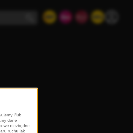
ujemy i/lub
zamy dane
ońcowe niezbędne
iaru ruchu jak