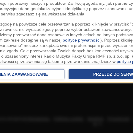
woju i poprawny naszych produktów. Za Twoją zgodą my, jak i partner
recyzyjne dane geolokalizacyjne i identyfikację poprzez skanowanie u
serwisu zgadzasz się na wskazane działania.
zgodę na powyższe cele przetwarzania poprzez kliknięcie w przycisk 
z również nie wyrażać zgody poprzez wybór ustawień zaawansowanych
dziemy przetwarzać dane osobowe w innych celach na innych podsta
ym zakresie dostępne są w naszej
polityce prywatności
). Poprzez kliknię
awansowane" możesz zarządzać swoimi preferencjami przed wyrażenie
ia zgody. Cele przetwarzania Twoich danych bez konieczności uzyska
 o uzasadniony interes Radio Muzyka Fakty Grupa RMF sp. z o.o. sp. k
żliwości sprzeciwienia się takiemu przetwarzaniu znajdziesz w
polityce
nia Twoich danych bez konieczności uzyskania Twojej zgody w oparci
ch Partnerów IAB
oraz możliwość sprzeciwienia się takiemu przetwarza
IENIA ZAAWANSOWANE
PRZEJDŹ DO SERW
aawansowanych.
rowolna i możesz ją w dowolnym momencie wycofać, zgoda będzie też
anych do naszych Zaufanych Partnerów z siedzibą w państwach trzec
szarem Gospodarczym).
awo żądania dostępu, sprostowania, usunięcia lub ograniczenia przet
 złożenia skargi do Prezesa Urzędu Ochrony Danych Osobowych. W pol
acza akceptację
Regulaminu
.
Polityka cookies
.
SpeakUp
.
Prywatność
jdziesz informacje jak wykonać swoje prawa. Szczegółowe informacje 
sp. k.
woich danych znajdują się w polityce prywatności.