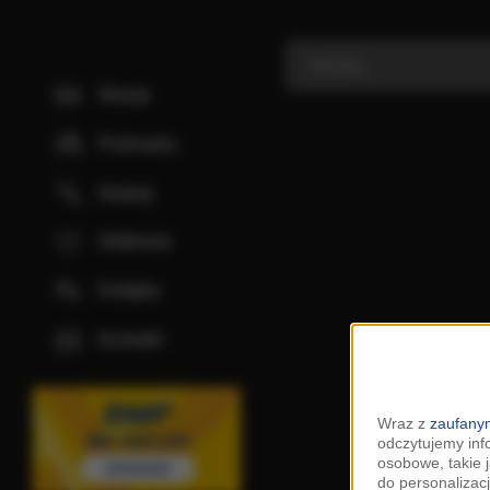
Stacje
Podcasty
Szukaj
Ulubione
Kolejka
Kontakt
Wraz z
zaufanym
odczytujemy inf
osobowe, takie 
do personalizacj