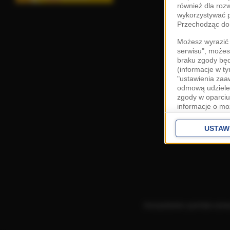
również dla roz
wykorzystywać p
Przechodząc do 
Możesz wyrazić 
serwisu", możes
braku zgody bę
(informacje w t
"ustawienia za
odmową udzielen
zgody w oparciu
informacje o mo
Cele przetwarza
interes
Zaufany
USTAW
ustawieniach z
Zgoda jest dob
przekazywania d
Europejskim Ob
Ponadto masz pr
danych, a także
Korzystanie z portalu ozn
prywatności zna
przetwarzania T