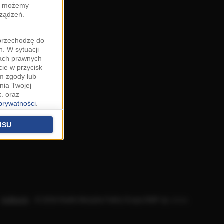
zy możemy
rządzeń.
"przechodzę do
. W sytuacji
wach prawnych
cie w przycisk
m zgody lub
nia Twojej
. oraz
 prywatności
.
u o uzasadniony
niu znajdziesz w
ISU
 podstawą
ich (poza
warzania
ityce
.
Aplikacje
.
© 2026 Radio Muzyka Fakty Grupa RMF sp. z o.o.
na temat