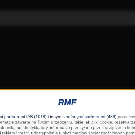
i partnerami IAB (1019)
i
innymi zaufanymi partnerami (489)
przechow
ormacje zawarte na Twoim urządzeniu, takie jak pliki cookie, przetwar
jak unikalne identyfikatory, informacje przesyłane przez urządzenia k
i reklam i treści, udostępnienie funkcji mediów społecznościowych pom