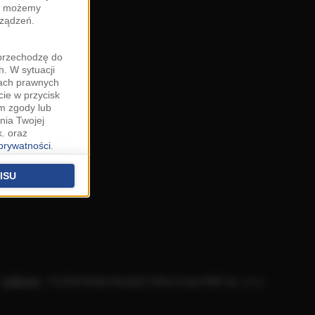
zy możemy
rządzeń.
"przechodzę do
. W sytuacji
wach prawnych
cie w przycisk
m zgody lub
nia Twojej
. oraz
 prywatności
.
u o uzasadniony
niu znajdziesz w
ISU
 podstawą
ich (poza
warzania
ityce
.
Aplikacje
.
© 2026 Radio Muzyka Fakty Grupa RMF sp. z o.o.
na temat