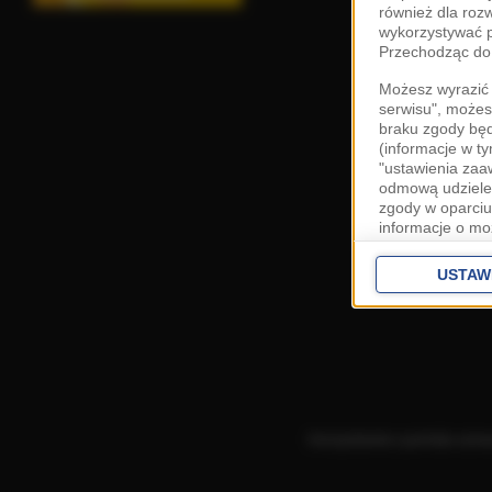
również dla roz
wykorzystywać p
Przechodząc do 
Możesz wyrazić 
serwisu", możes
braku zgody bę
(informacje w t
"ustawienia za
odmową udzielen
zgody w oparciu
informacje o mo
Cele przetwarza
interes
Zaufany
USTAW
ustawieniach z
Zgoda jest dob
przekazywania d
Europejskim Ob
Ponadto masz pr
danych, a także
Korzystanie z portalu ozn
prywatności zna
przetwarzania T