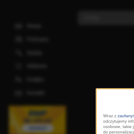
Stacje
Podcasty
Szukaj
Ulubione
Kolejka
Kontakt
Wraz z
zaufanym
odczytujemy inf
osobowe, takie 
do personalizacj