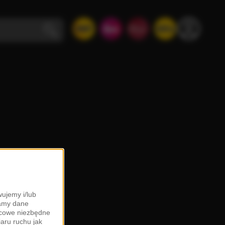
ujemy i/lub
zamy dane
ońcowe niezbędne
iaru ruchu jak