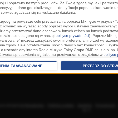
woju i poprawny naszych produktów. Za Twoją zgodą my, jak i partner
recyzyjne dane geolokalizacyjne i identyfikację poprzez skanowanie u
serwisu zgadzasz się na wskazane działania.
zgodę na powyższe cele przetwarzania poprzez kliknięcie w przycisk 
z również nie wyrażać zgody poprzez wybór ustawień zaawansowanych
dziemy przetwarzać dane osobowe w innych celach na innych podsta
ym zakresie dostępne są w naszej
polityce prywatności
). Poprzez kliknię
awansowane" możesz zarządzać swoimi preferencjami przed wyrażenie
ia zgody. Cele przetwarzania Twoich danych bez konieczności uzyska
 o uzasadniony interes Radio Muzyka Fakty Grupa RMF sp. z o.o. sp. k
żliwości sprzeciwienia się takiemu przetwarzaniu znajdziesz w
polityce
nia Twoich danych bez konieczności uzyskania Twojej zgody w oparci
ch Partnerów IAB
oraz możliwość sprzeciwienia się takiemu przetwarza
IENIA ZAAWANSOWANE
PRZEJDŹ DO SERW
aawansowanych.
rowolna i możesz ją w dowolnym momencie wycofać, zgoda będzie też
anych do naszych Zaufanych Partnerów z siedzibą w państwach trzec
szarem Gospodarczym).
awo żądania dostępu, sprostowania, usunięcia lub ograniczenia przet
 złożenia skargi do Prezesa Urzędu Ochrony Danych Osobowych. W pol
acza akceptację
Regulaminu
.
Polityka cookies
.
SpeakUp
.
Prywatność
jdziesz informacje jak wykonać swoje prawa. Szczegółowe informacje 
sp. k.
woich danych znajdują się w polityce prywatności.