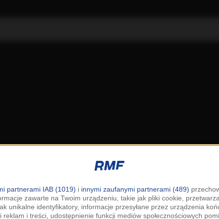
i partnerami IAB (1019)
i
innymi zaufanymi partnerami (489)
przechow
ormacje zawarte na Twoim urządzeniu, takie jak pliki cookie, przetwar
jak unikalne identyfikatory, informacje przesyłane przez urządzenia k
i reklam i treści, udostępnienie funkcji mediów społecznościowych pom