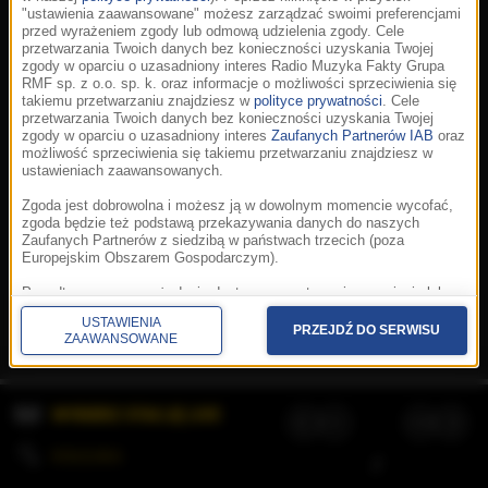
"ustawienia zaawansowane" możesz zarządzać swoimi preferencjami
przed wyrażeniem zgody lub odmową udzielenia zgody. Cele
przetwarzania Twoich danych bez konieczności uzyskania Twojej
zgody w oparciu o uzasadniony interes Radio Muzyka Fakty Grupa
RMF sp. z o.o. sp. k. oraz informacje o możliwości sprzeciwienia się
takiemu przetwarzaniu znajdziesz w
polityce prywatności
. Cele
przetwarzania Twoich danych bez konieczności uzyskania Twojej
zgody w oparciu o uzasadniony interes
Zaufanych Partnerów IAB
oraz
możliwość sprzeciwienia się takiemu przetwarzaniu znajdziesz w
ustawieniach zaawansowanych.
Zgoda jest dobrowolna i możesz ją w dowolnym momencie wycofać,
zgoda będzie też podstawą przekazywania danych do naszych
Zaufanych Partnerów z siedzibą w państwach trzecich (poza
Europejskim Obszarem Gospodarczym).
Korzystanie z portalu oznacza akceptację
Regulaminu
.
Polityka cookies
.
SpeakUp
.
Ponadto masz prawo żądania dostępu, sprostowania, usunięcia lub
Prywatność
.
Aplikacje
.
© 2026 Radio Muzyka
ograniczenia przetwarzania danych, a także złożenia skargi do
Fakty Grupa RMF sp. z o.o. sp. k.
USTAWIENIA
Prezesa Urzędu Ochrony Danych Osobowych. W polityce prywatności
PRZEJDŹ DO SERWISU
ZAAWANSOWANE
znajdziesz informacje jak wykonać swoje prawa. Szczegółowe
informacje na temat przetwarzania Twoich danych znajdują się w
polityce prywatności.
WYBIERZ STACJĘ LIVE
Administratorem tych danych jesteśmy my, czyli Radio Muzyka Fakty
Grupa RMF sp. z o.o. sp. k. z siedzibą w Krakowie, al. Waszyngtona
1.
KOLEJKA
/
Stosowanie plików cookies i innych technologii