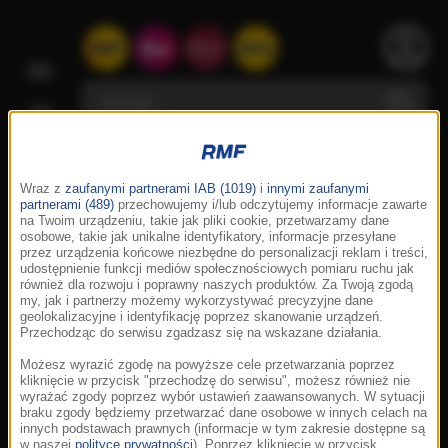
Wraz z
zaufanymi partnerami IAB (1019)
i
innymi zaufanymi
partnerami (489)
przechowujemy i/lub odczytujemy informacje zawarte
na Twoim urządzeniu, takie jak pliki cookie, przetwarzamy dane
osobowe, takie jak unikalne identyfikatory, informacje przesyłane
przez urządzenia końcowe niezbędne do personalizacji reklam i treści,
udostępnienie funkcji mediów społecznościowych pomiaru ruchu jak
również dla rozwoju i poprawny naszych produktów. Za Twoją zgodą
my, jak i partnerzy możemy wykorzystywać precyzyjne dane
geolokalizacyjne i identyfikację poprzez skanowanie urządzeń.
Przechodząc do serwisu zgadzasz się na wskazane działania.
Możesz wyrazić zgodę na powyższe cele przetwarzania poprzez
kliknięcie w przycisk "przechodzę do serwisu", możesz również nie
wyrażać zgody poprzez wybór ustawień zaawansowanych. W sytuacji
braku zgody będziemy przetwarzać dane osobowe w innych celach na
innych podstawach prawnych (informacje w tym zakresie dostępne są
w naszej
polityce prywatności
). Poprzez kliknięcie w przycisk