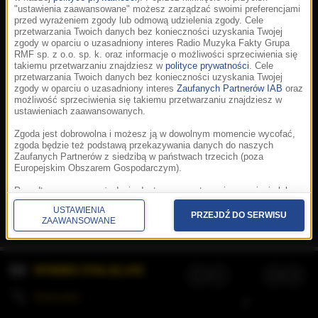
"ustawienia zaawansowane" możesz zarządzać swoimi preferencjami
przed wyrażeniem zgody lub odmową udzielenia zgody. Cele
przetwarzania Twoich danych bez konieczności uzyskania Twojej
zgody w oparciu o uzasadniony interes Radio Muzyka Fakty Grupa
RMF sp. z o.o. sp. k. oraz informacje o możliwości sprzeciwienia się
takiemu przetwarzaniu znajdziesz w
polityce prywatności
. Cele
przetwarzania Twoich danych bez konieczności uzyskania Twojej
zgody w oparciu o uzasadniony interes
Zaufanych Partnerów IAB
oraz
możliwość sprzeciwienia się takiemu przetwarzaniu znajdziesz w
ustawieniach zaawansowanych.
Zgoda jest dobrowolna i możesz ją w dowolnym momencie wycofać,
zgoda będzie też podstawą przekazywania danych do naszych
Zaufanych Partnerów z siedzibą w państwach trzecich (poza
Europejskim Obszarem Gospodarczym).
Korzystanie z portalu oznacza akceptację
Regulaminu
.
Polityka cookies
.
SpeakUp
.
Ponadto masz prawo żądania dostępu, sprostowania, usunięcia lub
Prywatność
.
Aplikacje
.
© 2026 Radio Muzyka
ograniczenia przetwarzania danych, a także złożenia skargi do
Fakty Grupa RMF sp. z o.o. sp. k.
USTAWIENIA
Prezesa Urzędu Ochrony Danych Osobowych. W polityce prywatności
PRZEJDŹ DO SERWISU
ZAAWANSOWANE
znajdziesz informacje jak wykonać swoje prawa. Szczegółowe
informacje na temat przetwarzania Twoich danych znajdują się w
polityce prywatności.
WYBIERZ STACJĘ LIVE
Administratorem tych danych jesteśmy my, czyli Radio Muzyka Fakty
Grupa RMF sp. z o.o. sp. k. z siedzibą w Krakowie, al. Waszyngtona
1.
KOLEJKA
/
Stosowanie plików cookies i innych technologii