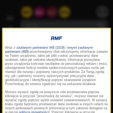
Wraz z
zaufanymi partnerami IAB (1019)
i
innymi zaufanymi
partnerami (489)
przechowujemy i/lub odczytujemy informacje zawarte
na Twoim urządzeniu, takie jak pliki cookie, przetwarzamy dane
osobowe, takie jak unikalne identyfikatory, informacje przesyłane
przez urządzenia końcowe niezbędne do personalizacji reklam i treści,
udostępnienie funkcji mediów społecznościowych pomiaru ruchu jak
również dla rozwoju i poprawny naszych produktów. Za Twoją zgodą
my, jak i partnerzy możemy wykorzystywać precyzyjne dane
geolokalizacyjne i identyfikację poprzez skanowanie urządzeń.
Przechodząc do serwisu zgadzasz się na wskazane działania.
Możesz wyrazić zgodę na powyższe cele przetwarzania poprzez
kliknięcie w przycisk "przechodzę do serwisu", możesz również nie
wyrażać zgody poprzez wybór ustawień zaawansowanych. W sytuacji
braku zgody będziemy przetwarzać dane osobowe w innych celach na
innych podstawach prawnych (informacje w tym zakresie dostępne są
w naszej
polityce prywatności
). Poprzez kliknięcie w przycisk